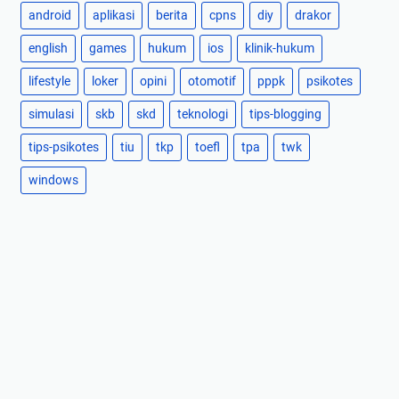
android
aplikasi
berita
cpns
diy
drakor
english
games
hukum
ios
klinik-hukum
lifestyle
loker
opini
otomotif
pppk
psikotes
simulasi
skb
skd
teknologi
tips-blogging
tips-psikotes
tiu
tkp
toefl
tpa
twk
windows