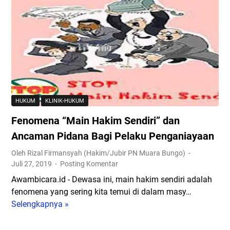
h
h
m
i
i
a
d
n
n
u
a
T
s
a
e
i
n
r
a
,
h
!
P
a
H
e
HUKUM
KLINIK-HUKUM
d
a
n
Fenomena “Main Hakim Sendiri” dan
a
r
i
p
Ancaman Pidana Bagi Pelaku Penganiayaan
u
s
P
s
t
Oleh Rizal Firmansyah (Hakim/Jubir PN Muara Bungo)
e
L
a
Juli 27, 2019
Posting Komentar
l
e
a
Awambicara.id - Dewasa ini, main hakim sendiri adalah
a
w
n
fenomena yang sering kita temui di dalam masy…
k
a
a
Selengkapnya »
F
u
t
t
e
P
P
a
n