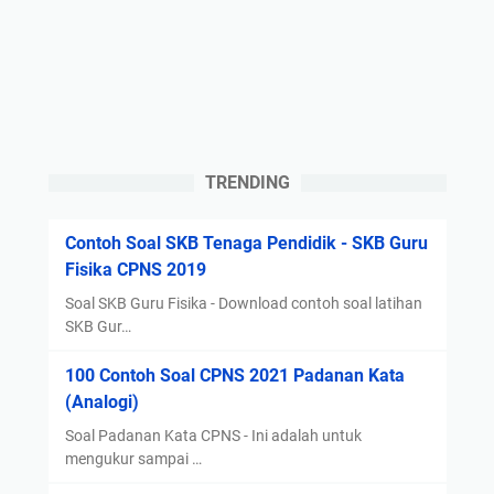
d
s
d
i
p
i
r
e
I
i
k
n
”
H
d
d
u
o
a
k
n
TRENDING
n
u
e
A
m
s
Contoh Soal SKB Tenaga Pendidik - SKB Guru
n
d
i
Fisika CPNS 2019
c
i
a
a
I
Soal SKB Guru Fisika - Download contoh soal latihan
m
SKB Gur…
n
a
d
100 Contoh Soal CPNS 2021 Padanan Kata
n
o
(Analogi)
P
n
i
e
Soal Padanan Kata CPNS - Ini adalah untuk
d
mengukur sampai …
s
a
i