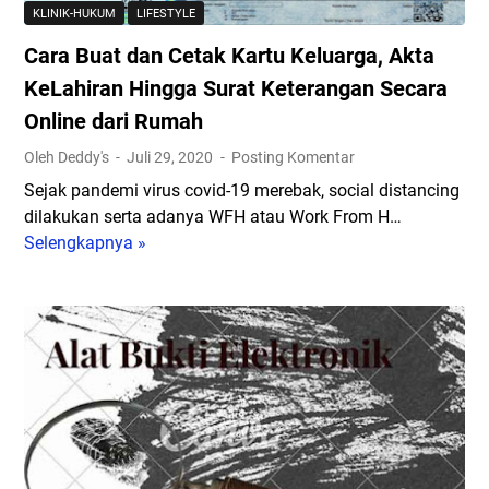
a
KLINIK-HUKUM
LIFESTYLE
s
Cara Buat dan Cetak Kartu Keluarga, Akta
a
T
KeLahiran Hingga Surat Keterangan Secara
e
Online dari Rumah
r
Oleh Deddy's
Juli 29, 2020
Posting Komentar
h
a
Sejak pandemi virus covid-19 merebak, social distancing
d
dilakukan serta adanya WFH atau Work From H…
a
Selengkapnya »
C
p
a
A
r
d
a
e
B
A
u
r
a
m
t
a
d
n
a