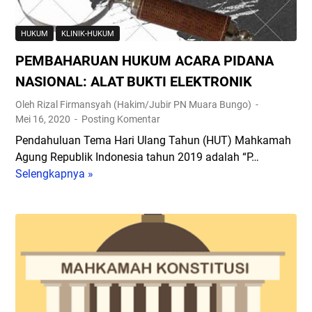
d
n
o
C
HUKUM
KLINIK-HUKUM
(
e
A
PEMBAHARUAN HUKUM ACARA PIDANA
t
A
a
NASIONAL: ALAT BUKTI ELEKTRONIK
)
k
Oleh Rizal Firmansyah (Hakim/Jubir PN Muara Bungo)
K
Mei 16, 2020
Posting Komentar
a
Pendahuluan Tema Hari Ulang Tahun (HUT) Mahkamah
r
Agung Republik Indonesia tahun 2019 adalah “P…
t
Selengkapnya »
P
u
E
K
M
e
B
l
A
u
H
a
A
r
R
g
U