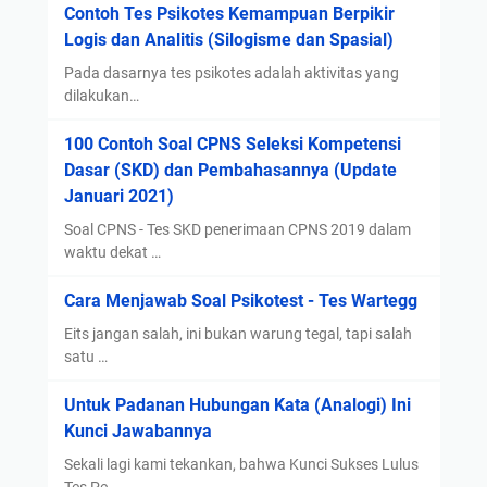
Contoh Tes Psikotes Kemampuan Berpikir
n
a
Logis dan Analitis (Silogisme dan Spasial)
a
B
Pada dasarnya tes psikotes adalah aktivitas yang
a
dilakukan…
g
100 Contoh Soal CPNS Seleksi Kompetensi
i
Dasar (SKD) dan Pembahasannya (Update
P
Januari 2021)
e
l
Soal CPNS - Tes SKD penerimaan CPNS 2019 dalam
a
waktu dekat …
k
Cara Menjawab Soal Psikotest - Tes Wartegg
u
P
Eits jangan salah, ini bukan warung tegal, tapi salah
e
satu …
n
Untuk Padanan Hubungan Kata (Analogi) Ini
g
Kunci Jawabannya
a
n
Sekali lagi kami tekankan, bahwa Kunci Sukses Lulus
i
Tes Pe…