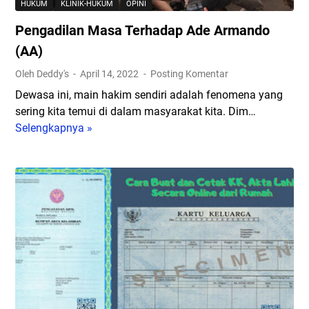
HUKUM
KLINIK-HUKUM
OPINI
Pengadilan Masa Terhadap Ade Armando
(AA)
Oleh Deddy's
April 14, 2022
Posting Komentar
Dewasa ini, main hakim sendiri adalah fenomena yang
sering kita temui di dalam masyarakat kita. Dim…
Selengkapnya »
P
e
n
g
a
d
i
l
a
n
M