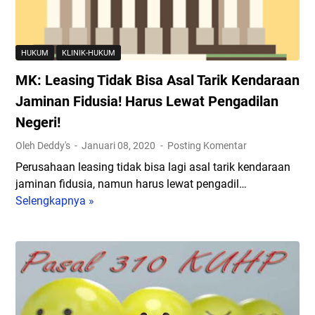
a
A
,
N
A
H
k
HUKUM
KLINIK-HUKUM
U
t
MK: Leasing Tidak Bisa Asal Tarik Kendaraan
K
a
U
Jaminan Fidusia! Harus Lewat Pengadilan
K
M
e
Negeri!
A
L
Oleh Deddy's
Januari 08, 2020
Posting Komentar
C
a
A
Perusahaan leasing tidak bisa lagi asal tarik kendaraan
h
R
jaminan fidusia, namun harus lewat pengadil…
i
A
Selengkapnya »
M
r
P
K
a
I
:
n
D
L
H
A
e
i
N
a
n
A
s
g