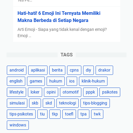
a
Hati-hati! 6 Emoji Ini Ternyata Memiliki
y
Makna Berbeda di Setiap Negara
a
a
Arti Emoji - Siapa yang tidak kenal dengan emoji?
n
Emoji …
TAGS
android
aplikasi
berita
cpns
diy
drakor
english
games
hukum
ios
klinik-hukum
lifestyle
loker
opini
otomotif
pppk
psikotes
simulasi
skb
skd
teknologi
tips-blogging
tips-psikotes
tiu
tkp
toefl
tpa
twk
windows