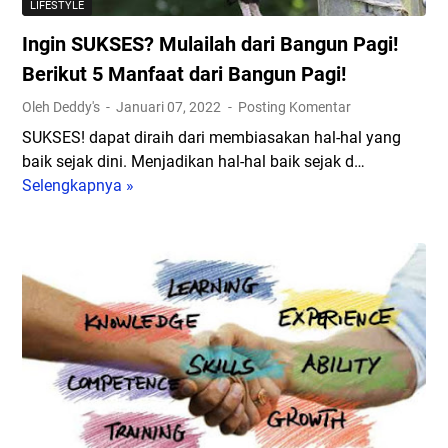
LIFESTYLE
Ingin SUKSES? Mulailah dari Bangun Pagi!
Berikut 5 Manfaat dari Bangun Pagi!
Oleh Deddy's
Januari 07, 2022
Posting Komentar
SUKSES! dapat diraih dari membiasakan hal-hal yang
baik sejak dini. Menjadikan hal-hal baik sejak d…
Selengkapnya »
I
n
g
i
n
S
U
K
S
E
S