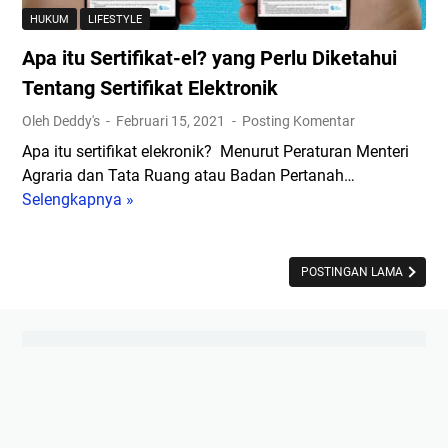
T
k
u
HUKUM
LIFESTYLE
e
B
k
Apa itu Sertifikat-el? yang Perlu Diketahui
r
a
S
b
Tentang Sertifikat Elektronik
k
u
a
a
k
Oleh Deddy's
Februari 15, 2021
Posting Komentar
i
t
s
Apa itu sertifikat elekronik? Menurut Peraturan Menteri
k
M
e
Agraria dan Tata Ruang atau Badan Pertanah…
U
u
s
Selengkapnya »
A
n
D
p
t
i
a
u
s
i
POSTINGAN LAMA
k
i
t
I
n
u
b
i
S
u
e
H
r
a
t
m
i
i