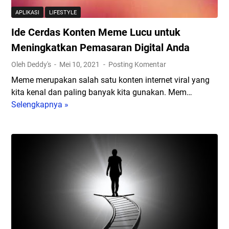
a
a
t
APLIKASI
LIFESTYLE
n
B
d
Ide Cerdas Konten Meme Lucu untuk
a
e
a
n
l
Meningkatkan Pemasaran Digital Anda
r
T
a
i
Oleh Deddy's
Mei 10, 2021
Posting Komentar
e
j
B
Meme merupakan salah satu konten internet viral yang
r
a
a
kita kenal dan paling banyak kita gunakan. Mem…
b
r
n
Selengkapnya »
I
a
S
g
d
i
e
u
e
k
c
n
C
u
a
P
e
n
r
a
r
t
a
g
d
u
O
i
a
k
t
!
s
M
o
K
e
d
o