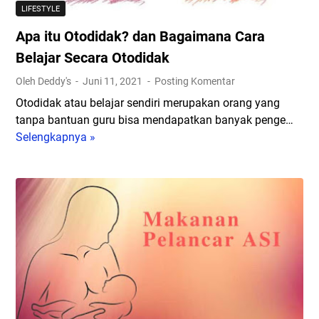
?
LIFESTYLE
M
Apa itu Otodidak? dan Bagaimana Cara
u
l
Belajar Secara Otodidak
a
Oleh Deddy's
Juni 11, 2021
Posting Komentar
i
Otodidak atau belajar sendiri merupakan orang yang
l
tanpa bantuan guru bisa mendapatkan banyak penge…
a
Selengkapnya »
A
h
p
d
a
a
i
r
t
i
u
B
O
a
t
n
o
g
d
u
i
n