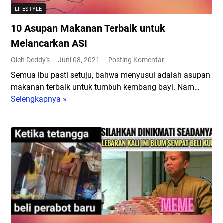
d
P
LIFESTYLE
a
a
10 Asupan Makanan Terbaik untuk
k
g
?
i
Melancarkan ASI
d
!
Oleh Deddy's
Juni 08, 2021
Posting Komentar
a
B
Semua ibu pasti setuju, bahwa menyusui adalah asupan
n
e
makanan terbaik untuk tumbuh kembang bayi. Nam…
B
r
Selengkapnya »
1
a
i
0
g
k
A
a
u
s
i
t
u
m
5
p
a
M
a
n
a
n
a
n
M
C
f
a
a
a
k
r
a