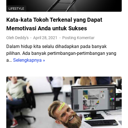
l
i
n
a
d
LIFESTYLE
t
n
a
Kata-kata Tokoh Terkenal yang Dapat
e
c
k
n
a
Memotivasi Anda untuk Sukses
M
r
Oleh Deddy's
April 28, 2021
Posting Komentar
e
k
Dalam hidup kita selalu dihadapkan pada banyak
m
a
pilihan. Ada banyak pertimbangan-pertimbangan yang
e
n
a…
Selengkapnya »
K
L
A
a
u
S
t
c
I
a
u
-
u
k
n
a
t
t
u
a
k
T
M