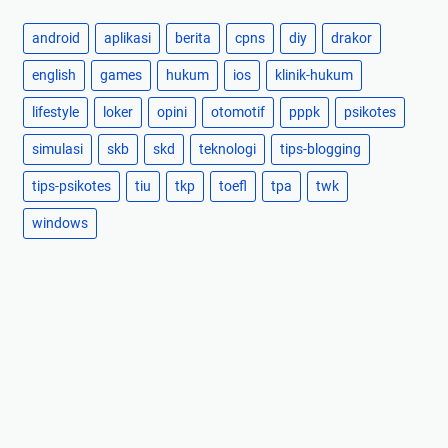
android
aplikasi
berita
cpns
diy
drakor
english
games
hukum
ios
klinik-hukum
lifestyle
loker
opini
otomotif
pppk
psikotes
simulasi
skb
skd
teknologi
tips-blogging
tips-psikotes
tiu
tkp
toefl
tpa
twk
windows