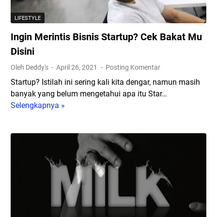
o
e
k
n
LIFESTYLE
o
i
Ingin Merintis Bisnis Startup? Cek Bakat Mu
h
n
T
g
Disini
e
k
Oleh Deddy's
April 26, 2021
Posting Komentar
r
a
Startup? Istilah ini sering kali kita dengar, namun masih
k
t
banyak yang belum mengetahui apa itu Star…
e
k
Selengkapnya »
I
n
a
n
a
n
g
l
P
i
y
e
n
a
m
M
n
a
e
g
s
r
D
a
i
a
r
n
p
a