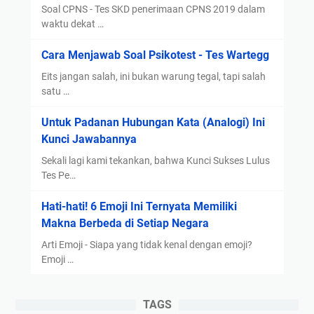
t
Soal CPNS - Tes SKD penerimaan CPNS 2019 dalam
i
waktu dekat …
f
Cara Menjawab Soal Psikotest - Tes Wartegg
i
k
Eits jangan salah, ini bukan warung tegal, tapi salah
a
satu …
t
Untuk Padanan Hubungan Kata (Analogi) Ini
E
Kunci Jawabannya
l
e
Sekali lagi kami tekankan, bahwa Kunci Sukses Lulus
k
Tes Pe…
t
Hati-hati! 6 Emoji Ini Ternyata Memiliki
r
Makna Berbeda di Setiap Negara
o
n
Arti Emoji - Siapa yang tidak kenal dengan emoji?
i
Emoji …
k
TAGS