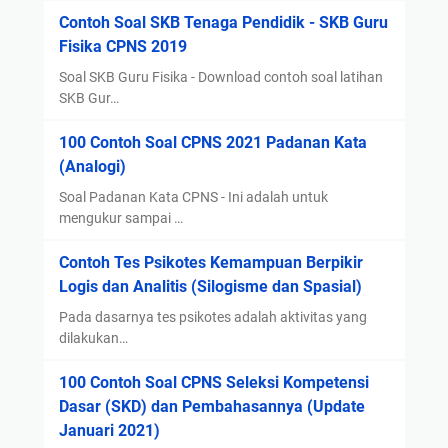
D
Contoh Soal SKB Tenaga Pendidik - SKB Guru
i
Fisika CPNS 2019
k
e
Soal SKB Guru Fisika - Download contoh soal latihan
t
SKB Gur…
a
100 Contoh Soal CPNS 2021 Padanan Kata
h
(Analogi)
u
i
Soal Padanan Kata CPNS - Ini adalah untuk
T
mengukur sampai …
e
Contoh Tes Psikotes Kemampuan Berpikir
n
Logis dan Analitis (Silogisme dan Spasial)
t
a
Pada dasarnya tes psikotes adalah aktivitas yang
n
dilakukan…
g
100 Contoh Soal CPNS Seleksi Kompetensi
S
Dasar (SKD) dan Pembahasannya (Update
e
Januari 2021)
r