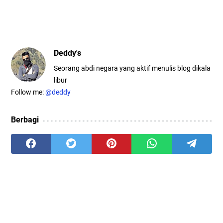
Deddy's
Seorang abdi negara yang aktif menulis blog dikala
libur
Follow me:
@deddy
Berbagi