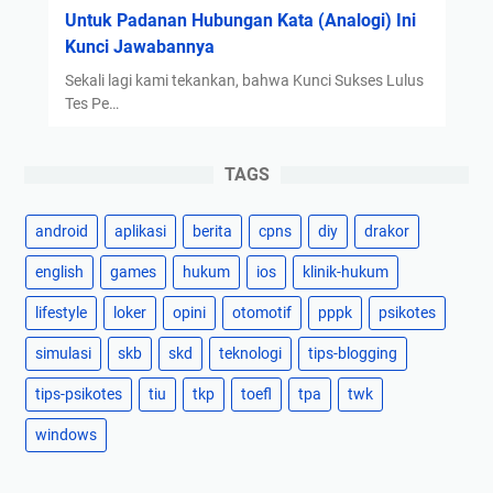
Untuk Padanan Hubungan Kata (Analogi) Ini
Kunci Jawabannya
Sekali lagi kami tekankan, bahwa Kunci Sukses Lulus
Tes Pe…
TAGS
android
aplikasi
berita
cpns
diy
drakor
english
games
hukum
ios
klinik-hukum
lifestyle
loker
opini
otomotif
pppk
psikotes
simulasi
skb
skd
teknologi
tips-blogging
tips-psikotes
tiu
tkp
toefl
tpa
twk
windows