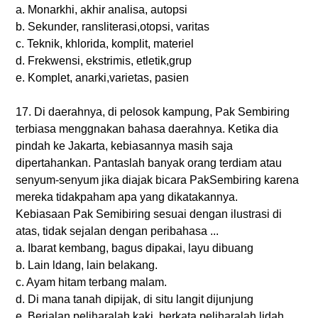
a. Monarkhi, akhir analisa, autopsi
b. Sekunder, ransliterasi,otopsi, varitas
c. Teknik, khlorida, komplit, materiel
d. Frekwensi, ekstrimis, etletik,grup
e. Komplet, anarki,varietas, pasien
17. Di daerahnya, di pelosok kampung, Pak Sembiring
terbiasa menggnakan bahasa daerahnya. Ketika dia
pindah ke Jakarta, kebiasannya masih saja
dipertahankan. Pantaslah banyak orang terdiam atau
senyum-senyum jika diajak bicara PakSembiring karena
mereka tidakpaham apa yang dikatakannya.
Kebiasaan Pak Semibiring sesuai dengan ilustrasi di
atas, tidak sejalan dengan peribahasa ...
a. Ibarat kembang, bagus dipakai, layu dibuang
b. Lain ldang, lain belakang.
c. Ayam hitam terbang malam.
d. Di mana tanah dipijak, di situ langit dijunjung
e. Berjalan peliharalah kaki, berkata peliharalah lidah.