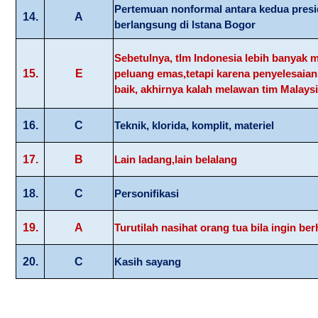
Pertemuan nonformal antara kedua presi
14.
A
berlangsung di lstana Bogor
Sebetulnya, tlm Indonesia lebih banyak m
15.
E
peluang emas,tetapi karena penyelesaia
baik, akhirnya kalah melawan tim Malays
16.
C
Teknik, klorida, komplit, materiel
17.
B
Lain ladang,lain belalang
18.
C
Personifikasi
19.
A
Turutilah nasihat orang tua bila ingin ber
20.
C
Kasih sayang