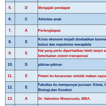
5.
D
Menjajaki pendapat
6.
C
Aktivitas anak
7.
A
Perlengkapan
Krisis ekonomi terjadi disebabkan karena
8.
E
kolusi dan nepotisme merajalela
Hal yang perlu diperhatikan lebih lanjut 
9.
E
keterkaitan sistem transporasi
10.
D
pikiran-pikiran
11.
E
Petani itu keracunan setelah makan say
Fakultas itu mempunyai jurusan: Kimia, 
12.
E
Biologi,dan Geodesi
13.
A
Dr. Valentino Woworuntu, MBA.