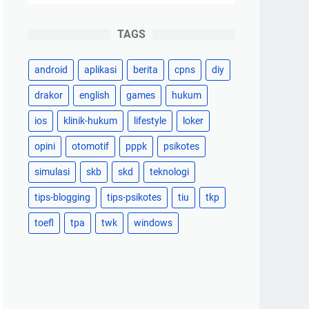
TAGS
android
aplikasi
berita
cpns
diy
drakor
english
games
hukum
ios
klinik-hukum
lifestyle
loker
opini
otomotif
pppk
psikotes
simulasi
skb
skd
teknologi
tips-blogging
tips-psikotes
tiu
tkp
toefl
tpa
twk
windows