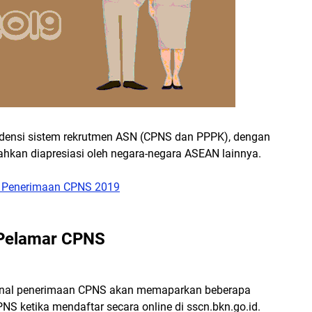
densi sistem rekrutmen ASN (CPNS dan PPPK), dengan
ahkan diapresiasi oleh negara-negara ASEAN lainnya.
i Penerimaan CPNS 2019
 Pelamar CPNS
sional penerimaan CPNS akan memaparkan beberapa
S ketika mendaftar secara online di sscn.bkn.go.id.