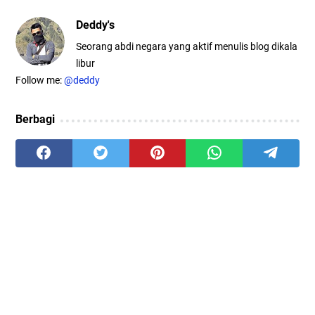
Deddy's
Seorang abdi negara yang aktif menulis blog dikala
libur
Follow me:
@deddy
Berbagi