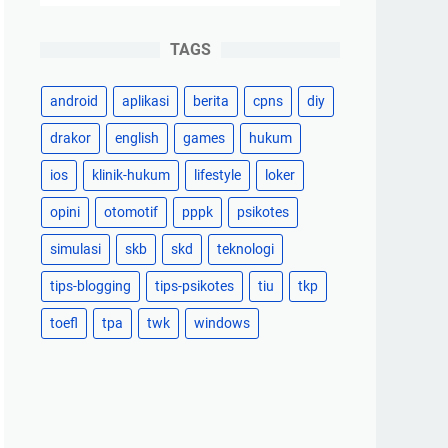
TAGS
android
aplikasi
berita
cpns
diy
drakor
english
games
hukum
ios
klinik-hukum
lifestyle
loker
opini
otomotif
pppk
psikotes
simulasi
skb
skd
teknologi
tips-blogging
tips-psikotes
tiu
tkp
toefl
tpa
twk
windows