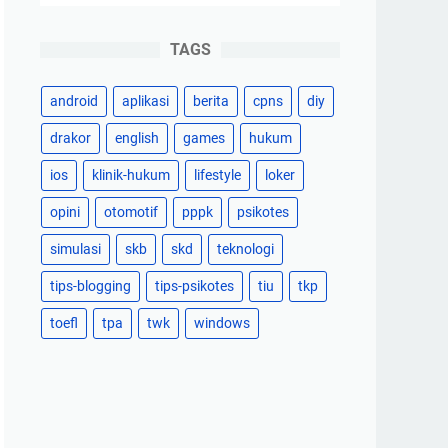
TAGS
android
aplikasi
berita
cpns
diy
drakor
english
games
hukum
ios
klinik-hukum
lifestyle
loker
opini
otomotif
pppk
psikotes
simulasi
skb
skd
teknologi
tips-blogging
tips-psikotes
tiu
tkp
toefl
tpa
twk
windows