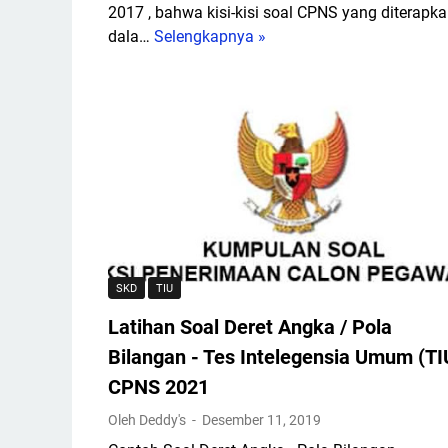
e
2017 , bahwa kisi-kisi soal CPNS yang diterapk
l
dala…
Selengkapnya »
T
e
e
k
s
s
S
i
i
K
l
o
o
m
g
p
i
e
s
t
m
SKD
TIU
e
e
n
Latihan Soal Deret Angka / Pola
a
s
t
Bilangan - Tes Intelegensia Umum (TI
i
a
CPNS 2021
D
u
a
Oleh Deddy's
Desember 11, 2019
P
s
e