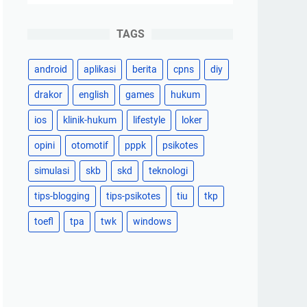
TAGS
android
aplikasi
berita
cpns
diy
drakor
english
games
hukum
ios
klinik-hukum
lifestyle
loker
opini
otomotif
pppk
psikotes
simulasi
skb
skd
teknologi
tips-blogging
tips-psikotes
tiu
tkp
toefl
tpa
twk
windows