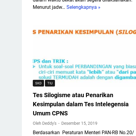
Menurut jadw…
Selengkapnya »
1
0
0
C
o
n
t
o
h
S
o
SKD
TIU
a
Tes Silogisme atau Penarikan
l
C
Kesimpulan dalam Tes Intelegensia
P
Umum CPNS
N
Oleh Deddy's
Desember 15, 2019
S
S
Berdasarkan Peraturan Menteri PAN-RB No.20/