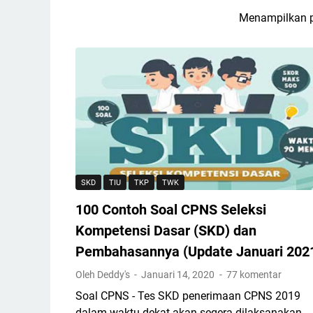
Menampilkan p
SKD
TIU
TKP
TWK
100 Contoh Soal CPNS Seleksi
Kompetensi Dasar (SKD) dan
Pembahasannya (Update Januari 202
Oleh Deddy's
Januari 14, 2020
77 komentar
Soal CPNS - Tes SKD penerimaan CPNS 2019
dalam waktu dekat akan segera dilaksanakan.