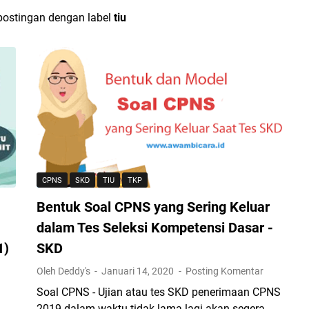
ostingan dengan label
tiu
CPNS
SKD
TIU
TKP
Bentuk Soal CPNS yang Sering Keluar
dalam Tes Seleksi Kompetensi Dasar -
1)
SKD
Oleh Deddy's
Januari 14, 2020
Posting Komentar
Soal CPNS - Ujian atau tes SKD penerimaan CPNS
2019 dalam waktu tidak lama lagi akan segera