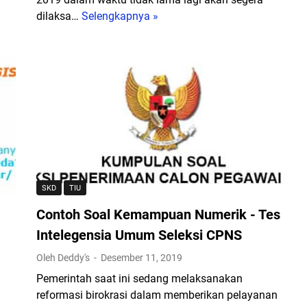
dilaksa…
Selengkapnya »
B
e
n
t
u
k
S
o
a
l
C
SKD
TIU
P
Contoh Soal Kemampuan Numerik - Tes
N
S
Intelegensia Umum Seleksi CPNS
y
Oleh Deddy's
Desember 11, 2019
a
Pemerintah saat ini sedang melaksanakan
n
reformasi birokrasi dalam memberikan pelayanan
g