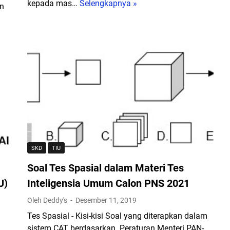
kepada mas…
Selengkapnya »
C
S
an
o
e
n
r
t
i
o
n
h
g
S
K
o
e
a
l
l
u
K
a
e
r
SKD
TIU
m
d
a
a
Soal Tes Spasial dalam Materi Tes
m
l
U)
Inteligensia Umum Calon PNS 2021
p
a
Oleh Deddy's
Desember 11, 2019
u
m
a
T
Tes Spasial - Kisi-kisi Soal yang diterapkan dalam
n
e
sistem CAT berdasarkan Peraturan Menteri PAN-