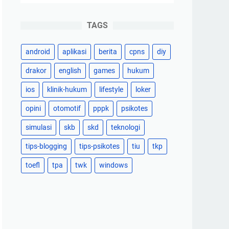
TAGS
android
aplikasi
berita
cpns
diy
drakor
english
games
hukum
ios
klinik-hukum
lifestyle
loker
opini
otomotif
pppk
psikotes
simulasi
skb
skd
teknologi
tips-blogging
tips-psikotes
tiu
tkp
toefl
tpa
twk
windows