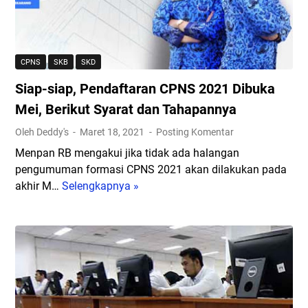
n
C
r
s
s
P
a
m
t
N
n
i
a
S
C
D
CPNS
SKB
SKD
n
d
P
i
Siap-siap, Pendaftaran CPNS 2021 Dibuka
s
a
N
b
i
n
S
u
Mei, Berikut Syarat dan Tahapannya
I
P
d
k
Oleh Deddy's
Maret 18, 2021
Posting Komentar
n
P
a
a
Menpan RB mengakui jika tidak ada halangan
i
P
n
H
pengumuman formasi CPNS 2021 akan dilakukan pada
K
P
a
akhir M…
Selengkapnya »
S
2
P
r
i
0
P
i
a
2
K
I
p
1
2
n
-
I
0
i
s
n
2
.
i
i
1
C
a
B
e