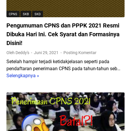
P
2
N
1
CPNS
SKB
SKD
S
?
Pengumuman CPNS dan PPPK 2021 Resmi
T
S
a
e
Dibuka Hari Ini. Cek Syarat dan Formasinya
p
g
Disini!
i
e
Oleh Deddy's
Juni 29, 2021
Posting Komentar
H
r
a
a
Setelah hampir terjadi ketidakjelasan seperti pada
n
D
pendaftaran penerimaan CPNS pada tahun-tahun seb…
y
a
Selengkapnya »
P
a
f
e
M
t
n
i
a
g
l
r
u
i
d
m
k
a
u
i
n
m