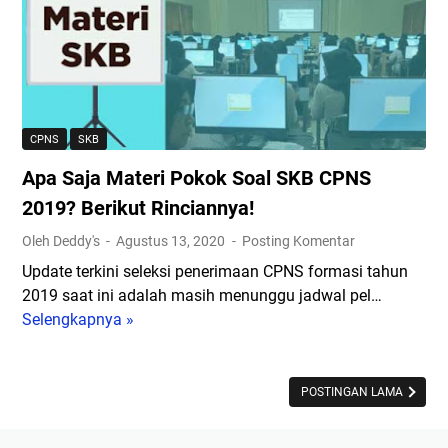
b
t
w
u
S
a
k
y
l
a
a
T
,
r
e
B
a
s
CPNS
SKB
e
t
S
r
Apa Saja Materi Pokok Soal SKB CPNS
d
K
i
a
B
2019? Berikut Rinciannya!
k
n
C
Oleh Deddy's
Agustus 13, 2020
Posting Komentar
u
T
P
t
Update terkini seleksi penerimaan CPNS formasi tahun
a
N
S
2019 saat ini adalah masih menunggu jadwal pel…
h
S
y
Selengkapnya »
a
A
2
a
p
p
0
r
a
a
1
a
n
S
POSTINGAN LAMA
9
t
n
a
y
d
y
j
a