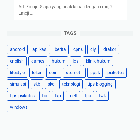
Arti Emoji - Siapa yang tidak kenal dengan emoji?
Emoji …
TAGS
android
aplikasi
berita
cpns
diy
drakor
english
games
hukum
ios
klinik-hukum
lifestyle
loker
opini
otomotif
pppk
psikotes
simulasi
skb
skd
teknologi
tips-blogging
tips-psikotes
tiu
tkp
toefl
tpa
twk
windows