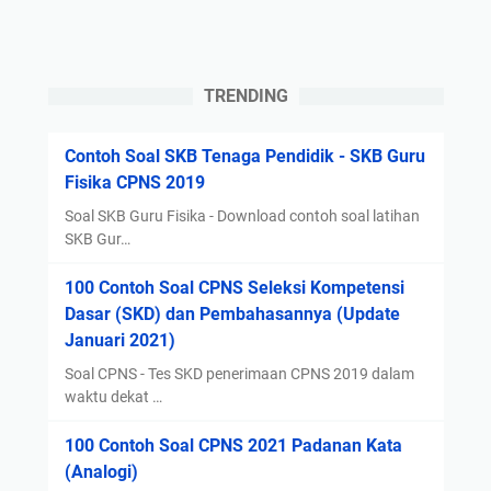
B
D
C
i
P
m
N
a
TRENDING
S
s
2
i
Contoh Soal SKB Tenaga Pendidik - SKB Guru
0
n
Fisika CPNS 2019
1
g
9
-
Soal SKB Guru Fisika - Download contoh soal latihan
?
m
SKB Gur…
B
a
100 Contoh Soal CPNS Seleksi Kompetensi
e
s
Dasar (SKD) dan Pembahasannya (Update
r
i
Januari 2021)
i
n
k
g
Soal CPNS - Tes SKD penerimaan CPNS 2019 dalam
u
I
waktu dekat …
t
n
100 Contoh Soal CPNS 2021 Padanan Kata
R
s
(Analogi)
i
t