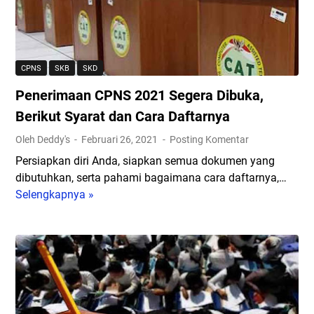
p
a
k
,
t
S
P
a
y
e
l
a
CPNS
SKB
SKD
n
D
r
Penerimaan CPNS 2021 Segera Dibuka,
d
i
a
a
b
Berikut Syarat dan Cara Daftarnya
t
f
u
d
Oleh Deddy's
Februari 26, 2021
Posting Komentar
t
k
a
Persiapkan diri Anda, siapkan semua dokumen yang
a
a
n
dibutuhkan, serta pahami bagaimana cara daftarnya,…
r
3
F
Selengkapnya »
P
a
1
o
e
n
M
r
n
C
e
m
e
P
i
a
r
N
2
s
i
S
0
i
m
2
2
n
a