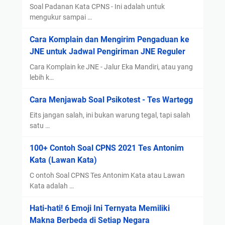
n
a
Soal Padanan Kata CPNS - Ini adalah untuk
c
n
mengukur sampai …
i
s
Cara Komplain dan Mengirim Pengaduan ke
a
i
JNE untuk Jadwal Pengiriman JNE Reguler
n
n
Cara Komplain ke JNE - Jalur Eka Mandiri, atau yang
y
lebih k…
a
Cara Menjawab Soal Psikotest - Tes Wartegg
!
Eits jangan salah, ini bukan warung tegal, tapi salah
satu …
100+ Contoh Soal CPNS 2021 Tes Antonim
Kata (Lawan Kata)
C ontoh Soal CPNS Tes Antonim Kata atau Lawan
Kata adalah …
Hati-hati! 6 Emoji Ini Ternyata Memiliki
Makna Berbeda di Setiap Negara