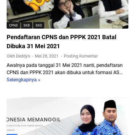
I
I
a
j
k
n
a
u
C
z
t
P
CPNS
SKB
SKD
a
i
N
h
Pendaftaran CPNS dan PPPK 2021 Batal
S
S
S
i
d
Dibuka 31 Mei 2021
M
m
a
Oleh Deddy's
Mei 28, 2021
Posting Komentar
A
u
n
?
Awalnya pada tanggal 31 Mei 2021 nanti, pendaftaran
l
P
D
CPNS dan PPPK 2021 akan dibuka untuk formasi AS…
a
P
a
Selengkapnya »
s
P
P
f
i
e
K
t
C
n
2
a
A
d
0
r
T
a
2
d
B
f
1
i
K
t
R
I
N
a
e