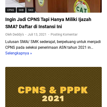
s
i
CPNS
SKB
SKD
A
Ingin Jadi CPNS Tapi Hanya Miliki Ijazah
d
m
SMA? Daftar di Instansi Ini
i
Oleh Deddy's
Juli 13, 2021
Posting Komentar
n
Lulusan SMA/ SMK sederajat, berpeluang untuk menjadi
i
CPNS pada seleksi penerimaan ASN tahun 2021 in…
s
Selengkapnya »
I
t
n
r
g
a
i
s
n
i
J
A
a
S
d
N
i
2
C
0