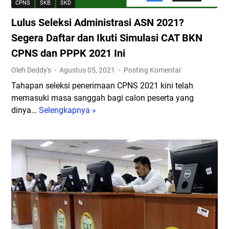
CPNS
SKB
SKD
Lulus Seleksi Administrasi ASN 2021?
Segera Daftar dan Ikuti Simulasi CAT BKN
CPNS dan PPPK 2021 Ini
Oleh Deddy's
Agustus 05, 2021
Posting Komentar
Tahapan seleksi penerimaan CPNS 2021 kini telah
memasuki masa sanggah bagi calon peserta yang
dinya…
Selengkapnya »
L
u
l
u
s
S
e
l
e
k