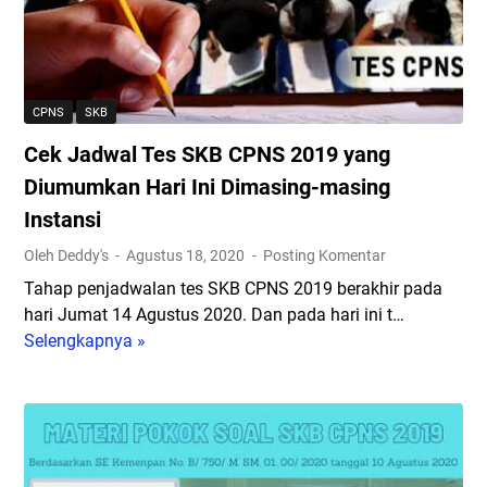
0
1
y
a
2
a
n
1
D
C
D
i
P
i
s
CPNS
SKB
N
b
i
Cek Jadwal Tes SKB CPNS 2019 yang
S
u
n
2
k
Diumumkan Hari Ini Dimasing-masing
i
0
a
!
Instansi
2
M
Oleh Deddy's
Agustus 18, 2020
Posting Komentar
1
e
S
i
Tahap penjadwalan tes SKB CPNS 2019 berakhir pada
e
,
hari Jumat 14 Agustus 2020. Dan pada hari ini t…
g
B
Selengkapnya »
C
e
e
e
r
r
k
a
i
J
D
k
a
i
u
d