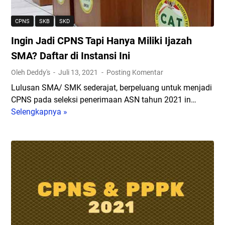
s
i
CPNS
SKB
SKD
A
Ingin Jadi CPNS Tapi Hanya Miliki Ijazah
d
m
SMA? Daftar di Instansi Ini
i
Oleh Deddy's
Juli 13, 2021
Posting Komentar
n
Lulusan SMA/ SMK sederajat, berpeluang untuk menjadi
i
CPNS pada seleksi penerimaan ASN tahun 2021 in…
s
Selengkapnya »
I
t
n
r
g
a
i
s
n
i
J
A
a
S
d
N
i
2
C
0