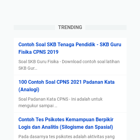
D
k
d
i
u
a
b
t
n
u
S
C
TRENDING
k
y
a
a
a
r
Contoh Soal SKB Tenaga Pendidik - SKB Guru
,
r
a
Fisika CPNS 2019
B
a
D
e
t
a
Soal SKB Guru Fisika - Download contoh soal latihan
r
d
SKB Gur…
f
i
a
t
100 Contoh Soal CPNS 2021 Padanan Kata
k
n
a
(Analogi)
u
T
r
t
a
n
Soal Padanan Kata CPNS - Ini adalah untuk
S
h
mengukur sampai …
y
y
a
a
Contoh Tes Psikotes Kemampuan Berpikir
a
p
!
Logis dan Analitis (Silogisme dan Spasial)
r
a
a
n
Pada dasarnya tes psikotes adalah aktivitas yang