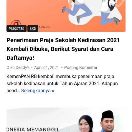
i
a
k
r
t
S
i
a
y
A
l
a
PSIKOTES
SKD
n
D
r
Penerimaan Praja Sekolah Kedinasan 2021
d
i
a
a
b
Kembali Dibuka, Berikut Syarat dan Cara
t
,
u
d
Daftarnya!
3
k
a
Oleh Deddy's
April 01, 2021
Posting Komentar
1
a
n
M
3
KemenPAN-RB kembali membuka penerimaan praja
F
e
1
sekolah kedinasan untuk Tahun Ajaran 2021. Adapun
o
i
M
pend…
Selengkapnya »
r
P
P
e
m
e
e
i
a
n
n
2
s
e
d
0
i
r
a
2
n
i