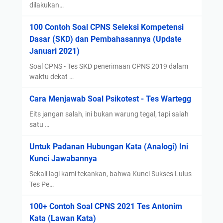
t
n
dilakukan…
d
y
100 Contoh Soal CPNS Seleksi Kompetensi
a
a
Dasar (SKD) dan Pembahasannya (Update
n
Januari 2021)
C
a
Soal CPNS - Tes SKD penerimaan CPNS 2019 dalam
r
waktu dekat …
a
Cara Menjawab Soal Psikotest - Tes Wartegg
D
a
Eits jangan salah, ini bukan warung tegal, tapi salah
f
satu …
t
Untuk Padanan Hubungan Kata (Analogi) Ini
a
Kunci Jawabannya
r
n
Sekali lagi kami tekankan, bahwa Kunci Sukses Lulus
y
Tes Pe…
a
100+ Contoh Soal CPNS 2021 Tes Antonim
Kata (Lawan Kata)