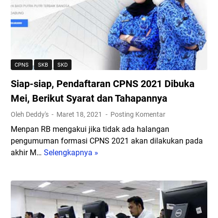
f
1
y
m
t
a
a
a
D
a
r
i
n
a
s
P
n
i
r
CPNS
SKB
SKD
C
n
a
P
Siap-siap, Pendaftaran CPNS 2021 Dibuka
i
j
N
!
a
Mei, Berikut Syarat dan Tahapannya
S
S
Oleh Deddy's
Maret 18, 2021
Posting Komentar
2
e
0
Menpan RB mengakui jika tidak ada halangan
k
2
pengumuman formasi CPNS 2021 akan dilakukan pada
o
1
akhir M…
Selengkapnya »
S
l
D
i
a
i
a
h
b
p
K
u
-
e
k
s
d