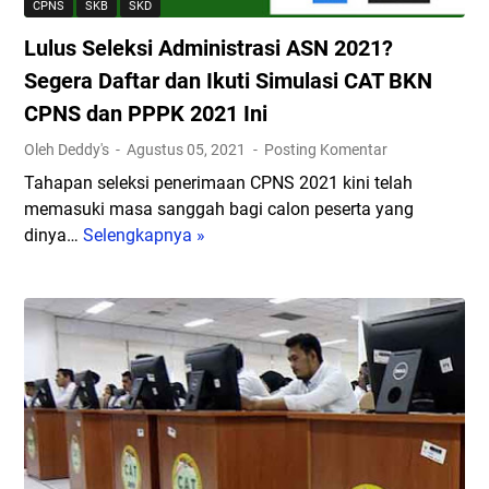
CPNS
SKB
SKD
Lulus Seleksi Administrasi ASN 2021?
Segera Daftar dan Ikuti Simulasi CAT BKN
CPNS dan PPPK 2021 Ini
Oleh Deddy's
Agustus 05, 2021
Posting Komentar
Tahapan seleksi penerimaan CPNS 2021 kini telah
memasuki masa sanggah bagi calon peserta yang
dinya…
Selengkapnya »
L
u
l
u
s
S
e
l
e
k