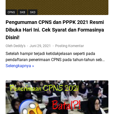
P
2
N
1
CPNS
SKB
SKD
S
?
Pengumuman CPNS dan PPPK 2021 Resmi
T
S
a
e
Dibuka Hari Ini. Cek Syarat dan Formasinya
p
g
Disini!
i
e
Oleh Deddy's
Juni 29, 2021
Posting Komentar
H
r
a
a
Setelah hampir terjadi ketidakjelasan seperti pada
n
D
pendaftaran penerimaan CPNS pada tahun-tahun seb…
y
a
Selengkapnya »
P
a
f
e
M
t
n
i
a
g
l
r
u
i
d
m
k
a
u
i
n
m