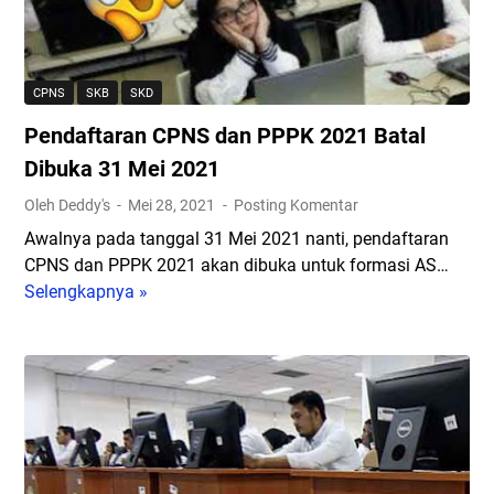
I
I
a
j
k
n
a
u
C
z
t
P
CPNS
SKB
SKD
a
i
N
h
Pendaftaran CPNS dan PPPK 2021 Batal
S
S
S
i
d
Dibuka 31 Mei 2021
M
m
a
Oleh Deddy's
Mei 28, 2021
Posting Komentar
A
u
n
?
Awalnya pada tanggal 31 Mei 2021 nanti, pendaftaran
l
P
D
CPNS dan PPPK 2021 akan dibuka untuk formasi AS…
a
P
a
Selengkapnya »
s
P
P
f
i
e
K
t
C
n
2
a
A
d
0
r
T
a
2
d
B
f
1
i
K
t
R
I
N
a
e