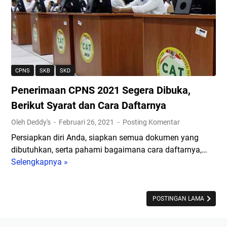
a
i
i
a
n
p
a
,
s
P
a
e
n
CPNS
SKB
SKD
n
2
Penerimaan CPNS 2021 Segera Dibuka,
d
0
a
2
Berikut Syarat dan Cara Daftarnya
f
1
Oleh Deddy's
Februari 26, 2021
Posting Komentar
t
K
Persiapkan diri Anda, siapkan semua dokumen yang
a
e
dibutuhkan, serta pahami bagaimana cara daftarnya,…
r
m
Selengkapnya »
P
a
b
e
n
a
n
C
l
e
POSTINGAN LAMA
P
i
r
N
D
i
S
i