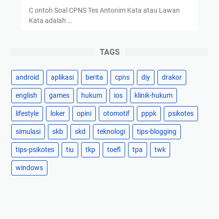
C ontoh Soal CPNS Tes Antonim Kata atau Lawan
Kata adalah …
TAGS
android
aplikasi
berita
cpns
diy
drakor
english
games
hukum
ios
klinik-hukum
lifestyle
loker
opini
otomotif
pppk
psikotes
simulasi
skb
skd
teknologi
tips-blogging
tips-psikotes
tiu
tkp
toefl
tpa
twk
windows