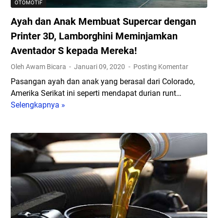
OTOMOTIF
Ayah dan Anak Membuat Supercar dengan
Printer 3D, Lamborghini Meminjamkan
Aventador S kepada Mereka!
Oleh Awam Bicara
Januari 09, 2020
Posting Komentar
Pasangan ayah dan anak yang berasal dari Colorado,
Amerika Serikat ini seperti mendapat durian runt…
Selengkapnya »
A
y
a
h
d
a
n
A
n
a