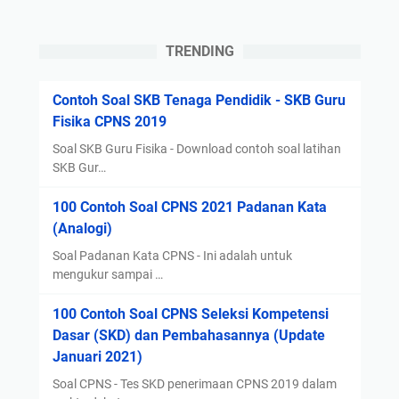
e
n
r
g
TRENDING
d
a
a
n
Contoh Soal SKB Tenaga Pendidik - SKB Guru
n
G
Fisika CPNS 2019
D
o
i
-
Soal SKB Guru Fisika - Download contoh soal latihan
n
p
SKB Gur…
a
a
100 Contoh Soal CPNS 2021 Padanan Kata
m
y
(Analogi)
o
A
Soal Padanan Kata CPNS - Ini adalah untuk
m
mengukur sampai …
p
100 Contoh Soal CPNS Seleksi Kompetensi
e
Dasar (SKD) dan Pembahasannya (Update
r
Januari 2021)
e
p
Soal CPNS - Tes SKD penerimaan CPNS 2019 dalam