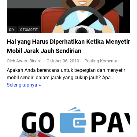
n
M
T
a
i
e
r
!
p
n
i
a
g
k
DIY
OTOMOTIF
d
a
S
a
Hal yang Harus Diperhatikan Ketika Menyetir
l
e
M
a
t
Mobil Jarak Jauh Sendirian
o
m
i
Oleh Awam Bicara
Oktober 06, 2019
Posting Komentar
b
i
r
i
Apakah Anda berencana untuk bepergian dan menyetir
O
M
l
mobil sendiri dalam jarak yang cukup jauh? Apa…
v
o
T
Selengkapnya »
e
H
b
r
r
a
i
a
h
l
l
n
e
y
u
s
a
a
n
m
t
n
t
i
D
g
u
s
i
H