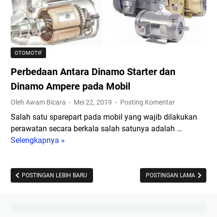
a
t
a
B
i
n
a
k
a
y
a
n
a
M
B
OTOMOTIF
r
e
e
Perbedaan Antara Dinamo Starter dan
S
n
r
I
y
Dinamo Ampere pada Mobil
k
M
e
e
Oleh Awam Bicara
Mei 22, 2019
Posting Komentar
b
t
n
Salah satu sparepart pada mobil yang wajib dilakukan
a
i
d
perawatan secara berkala salah satunya adalah …
r
r
a
Selengkapnya »
P
u
M
r
e
d
o
a
r
a
b
b
b
POSTINGAN LEBIH BARU
POSTINGAN LAMA
n
i
a
e
P
l
g
d
e
J
i
a
r
a
P