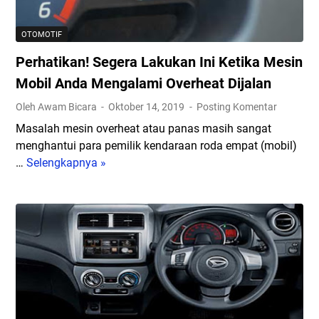
M
g
e
a
OTOMOTIF
s
n
Perhatikan! Segera Lakukan Ini Ketika Mesin
i
P
n
r
Mobil Anda Mengalami Overheat Dijalan
M
i
Oleh Awam Bicara
Oktober 14, 2019
Posting Komentar
o
n
Masalah mesin overheat atau panas masih sangat
b
t
menghantui para pemilik kendaraan roda empat (mobil)
i
e
…
Selengkapnya »
P
l
r
e
y
3
r
a
D
h
n
,
a
g
L
t
W
a
i
a
m
k
j
b
a
i
o
n