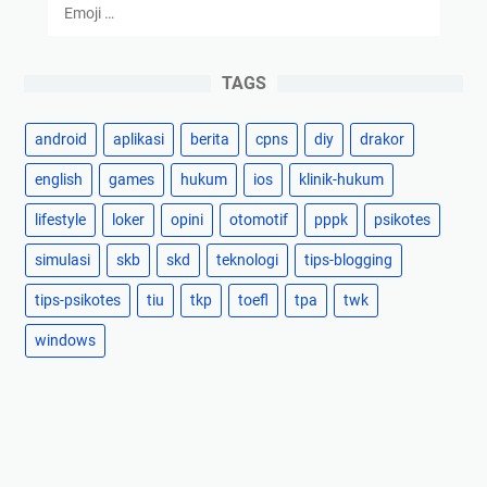
Emoji …
TAGS
android
aplikasi
berita
cpns
diy
drakor
english
games
hukum
ios
klinik-hukum
lifestyle
loker
opini
otomotif
pppk
psikotes
simulasi
skb
skd
teknologi
tips-blogging
tips-psikotes
tiu
tkp
toefl
tpa
twk
windows