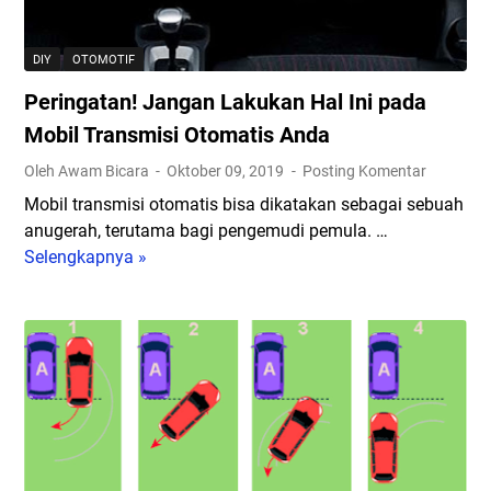
b
r
!
A
g
S
n
h
DIY
OTOMOTIF
e
d
i
Peringatan! Jangan Lakukan Hal Ini pada
g
a
n
e
K
Mobil Transmisi Otomatis Anda
i
r
e
M
Oleh Awam Bicara
Oktober 09, 2019
Posting Komentar
a
t
e
Mobil transmisi otomatis bisa dikatakan sebagai sebuah
L
a
m
anugerah, terutama bagi pengemudi pemula. …
a
h
i
Selengkapnya »
P
k
u
n
e
u
i
j
r
k
!
a
i
a
S
m
n
n
i
k
g
I
m
a
a
n
a
n
t
i
k
A
a
K
P
v