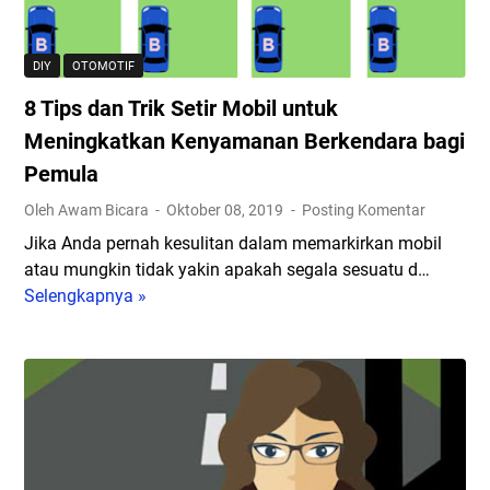
n
e
e
e
!
t
n
n
J
i
j
t
DIY
OTOMOTIF
a
k
e
a
8 Tips dan Trik Setir Mobil untuk
n
a
l
d
g
M
Meningkatkan Kenyamanan Berkendara bagi
a
o
a
e
s
r
Pemula
n
s
a
S
Oleh Awam Bicara
Oktober 08, 2019
Posting Komentar
L
i
n
k
a
n
Jika Anda pernah kesulitan dalam memarkirkan mobil
n
e
k
M
atau mungkin tidak yakin apakah segala sesuatu d…
y
p
u
o
Selengkapnya »
a
8
a
k
b
T
d
a
i
i
a
n
l
p
M
H
A
s
e
a
n
d
r
l
d
a
e
I
a
n
k