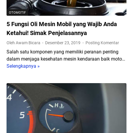
k
M
OTOMOTIF
e
5 Fungsi Oli Mesin Mobil yang Wajib Anda
m
b
Ketahui! Simak Penjelasannya
u
Oleh Awam Bicara
Desember 23, 2019
Posting Komentar
a
Salah satu komponen yang memiliki peranan penting
t
dalam menjaga kesehatan mesin kendaraan baik moto…
S
Selengkapnya »
5
u
F
p
u
e
n
r
g
c
s
a
i
r
O
d
l
e
i
n