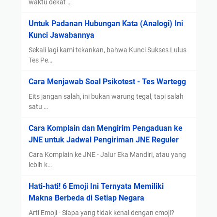
a
waktu dekat …
d
Untuk Padanan Hubungan Kata (Analogi) Ini
a
Kunci Jawabannya
M
o
Sekali lagi kami tekankan, bahwa Kunci Sukses Lulus
b
Tes Pe…
i
Cara Menjawab Soal Psikotest - Tes Wartegg
l
Eits jangan salah, ini bukan warung tegal, tapi salah
satu …
Cara Komplain dan Mengirim Pengaduan ke
JNE untuk Jadwal Pengiriman JNE Reguler
Cara Komplain ke JNE - Jalur Eka Mandiri, atau yang
lebih k…
Hati-hati! 6 Emoji Ini Ternyata Memiliki
Makna Berbeda di Setiap Negara
Arti Emoji - Siapa yang tidak kenal dengan emoji?