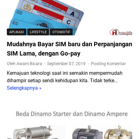
k
i
j
a
M
O
a
r
e
t
l
u
n
o
a
s
i
APLIKASI
LIFESTYLE
OTOMOTIF
m
n
D
n
Mudahnya Bayar SIM baru dan Perpanjangan
a
i
g
t
p
k
SIM Lama, dengan Go-pay
i
e
a
Oleh Awam Bicara
September 07, 2019
Posting Komentar
s
r
t
Kemajuan teknologi saat ini semakin mempermudah
A
h
k
dihampir setiap sendi kehidupan kita. Tidak terke…
n
a
a
Selengkapnya »
d
M
t
n
a
u
i
K
d
k
e
a
a
n
h
n
y
n
K
a
y
e
m