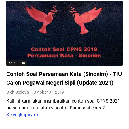
u
i
C
l
P
r
U
P
-
N
u
j
N
S
S
i
S
o
2
a
2
a
0
n
0
l
1
S
2
A
9
e
1
r
B
l
d
i
e
SKD
TIU
e
a
t
r
Contoh Soal Persamaan Kata (Sinonim) - TIU
k
r
m
d
s
i
a
a
Calon Pegawai Negeri Sipil (Update 2021)
i
B
t
s
Oleh Deddy's
Oktober 31, 2019
C
K
i
a
Kali ini kami akan membagikan contoh soal CPNS 2021
P
N
k
r
persamaan kata atau sinonim. Pada soal cpns 2…
N
a
k
Selengkapnya »
S
C
-
a
2
o
T
n
0