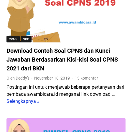
i
r
s
-
s
a
i
9
t
n
C
P
e
C
P
e
m
P
N
n
C
N
S
d
CPNS
SKD
A
S
2
a
T
Download Contoh Soal CPNS dan Kunci
p
0
f
B
a
1
t
Jawaban Berdasarkan Kisi-kisi Soal CPNS
K
d
9
a
2021 dari BKN
N
a
r
A
Oleh Deddy's
November 18, 2019
13 komentar
2
a
g
5
n
Postingan ini untuk menjawab beberapa pertanyaan dari
a
N
:
pembaca awambicara.id menganai link download …
r
o
P
Selengkapnya »
D
L
p
e
o
u
e
l
w
l
m
a
n
u
b
m
l