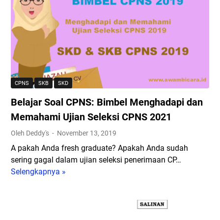
s
e
a
o
C
r
r
a
P
2
C
d
N
0
P
C
S
1
N
o
2
9
S
n
0
2
t
CPNS
SKB
SKD
2
0
o
1
1
Belajar Soal CPNS: Bimbel Menghadapi dan
h
9
S
Memahami Ujian Seleksi CPNS 2021
T
o
Oleh Deddy's
November 13, 2019
u
a
m
A pakah Anda fresh graduate? Apakah Anda sudah
l
b
sering gagal dalam ujian seleksi penerimaan CP…
C
u
Selengkapnya »
B
P
h
e
N
P
l
S
e
a
d
s
j