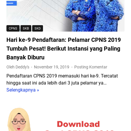
a
l
l
w
u
S
a
m
e
b
M
l
CPNS
SKB
SKD
S
e
e
Hari ke-9 Pendaftaran: Pelamar CPNS 2019
o
n
k
a
u
Tumbuh Pesat! Berikut Instansi yang Paling
s
l
t
i
Banyak Diburu
T
u
A
Oleh Deddy's
November 19, 2019
Posting Komentar
e
p
d
s
P
Pendaftaran CPNS 2019 memasuki hari ke-9. Tercatat
m
C
e
hingga saat ini ada lebih dari 3 juta pelamar ya…
i
P
n
Selengkapnya »
n
H
N
d
i
a
S
a
s
r
d
f
t
i
i
t
r
k
S
a
a
e