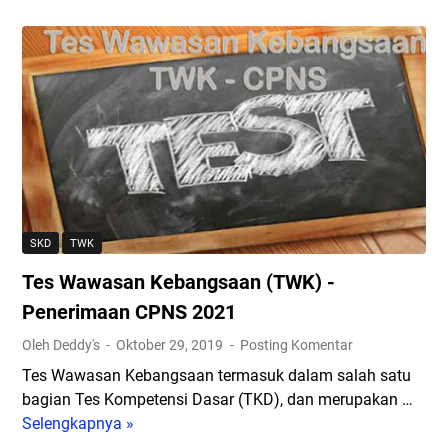
n
a
1
u
P
l
9
n
e
L
g
g
a
a
a
w
n
w
a
K
a
n
a
i
K
t
N
a
a
e
t
(
SKD
TWK
g
a
A
Tes Wawasan Kebangsaan (TWK) -
e
(
n
r
A
a
Penerimaan CPNS 2021
i
n
l
Oleh Deddy's
Oktober 29, 2019
Posting Komentar
S
t
o
Tes Wawasan Kebangsaan termasuk dalam salah satu
i
o
g
bagian Tes Kompetensi Dasar (TKD), dan merupakan …
p
n
i
Selengkapnya »
i
T
i
)