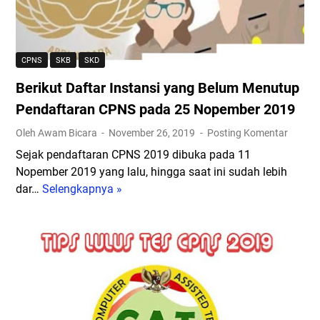
e
b
s
n
a
t
d
n
a
a
y
n
CPNS
SKB
SKD
f
a
s
t
Berikut Daftar Instansi yang Belum Menutup
k
i
a
d
y
Pendaftaran CPNS pada 25 Nopember 2019
r
a
a
Oleh Awam Bicara
November 26, 2019
Posting Komentar
a
n
n
n
Sejak pendaftaran CPNS 2019 dibuka pada 11
T
g
C
Nopember 2019 yang lalu, hingga saat ini sudah lebih
e
P
P
dar…
Selengkapnya »
r
B
a
N
s
e
s
S
e
r
t
2
p
i
i
0
i
k
k
1
p
u
a
9
a
t
n
H
d
D
J