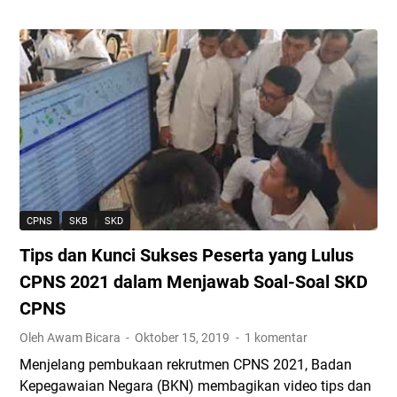
l
e
m
-
(
s
)
T
U
W
U
e
p
a
n
s
d
w
t
I
a
a
u
n
t
s
k
t
e
a
A
e
2
n
w
l
0
K
a
e
2
e
m
g
CPNS
SKB
SKD
1
b
?
e
Tips dan Kunci Sukses Peserta yang Lulus
)
a
I
n
n
n
CPNS 2021 dalam Menjawab Soal-Soal SKD
s
g
i
i
CPNS
s
L
a
Oleh Awam Bicara
Oktober 15, 2019
1 komentar
a
o
U
a
h
Menjelang pembukaan rekrutmen CPNS 2021, Badan
m
n
K
Kepegawaian Negara (BKN) membagikan video tips dan
u