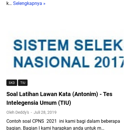
(
u
k…
Selengkapnya »
m
T
T
n
(
i
W
c
T
p
K
i
I
s
)
J
U
d
-
a
)
a
P
w
(
n
e
a
U
K
n
b
p
u
e
a
d
n
r
n
a
c
i
n
t
i
SKD
TIU
m
y
e
S
a
Soal Latihan Lawan Kata (Antonim) - Tes
a
2
u
a
0
k
Intelegensia Umum (TIU)
n
2
s
Oleh Deddy's
Juli 28, 2019
C
1
e
P
Contoh soal CPNS 2021 ini kami bagi dalam beberapa
)
s
N
bagian. Bagian I kami harapkan anda untuk m…
P