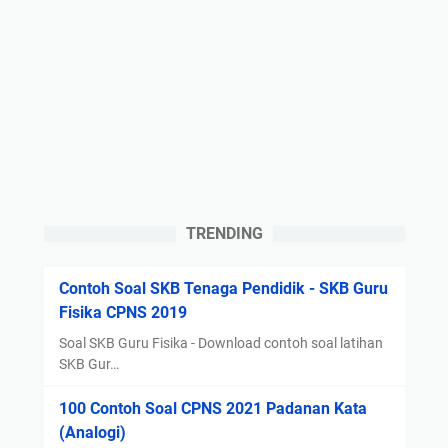
t
S
a
2
(
0
A
2
n
1
t
d
o
a
n
l
i
a
m
m
TRENDING
)
M
-
e
Contoh Soal SKB Tenaga Pendidik - SKB Guru
T
n
Fisika CPNS 2019
e
j
s
a
Soal SKB Guru Fisika - Download contoh soal latihan
I
w
SKB Gur…
n
a
100 Contoh Soal CPNS 2021 Padanan Kata
t
b
(Analogi)
e
S