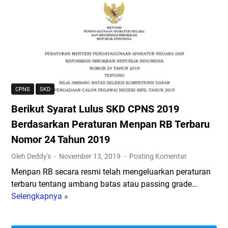
a
a
a
n
t
r
K
!
S
u
B
o
n
e
a
c
r
l
i
i
C
J
CPNS
SKD
k
P
a
Berikut Syarat Lulus SKD CPNS 2019
u
N
w
t
S
a
Berdasarkan Peraturan Menpan RB Terbaru
I
:
b
Nomor 24 Tahun 2019
n
B
a
Oleh Deddy's
November 13, 2019
Posting Komentar
s
i
n
t
m
B
Menpan RB secara resmi telah mengeluarkan peraturan
a
b
e
terbaru tentang ambang batas atau passing grade…
n
e
r
Selengkapnya »
B
s
l
d
e
i
M
a
r