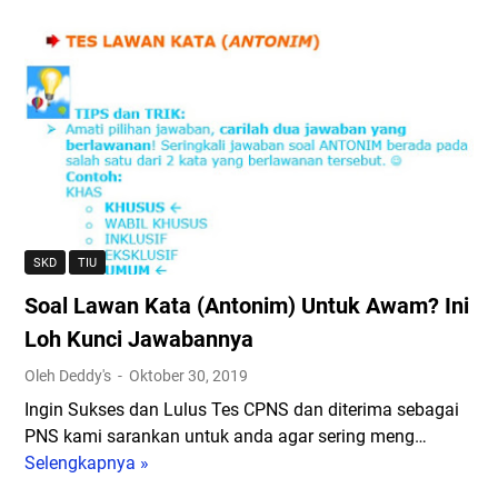
t
o
r
t
a
a
b
i
(
l
a
h
S
C
r
a
i
P
u
n
n
N
N
S
o
S
o
o
n
2
m
a
i
0
o
l
m
2
r
P
SKD
TIU
)
1
2
a
-
Soal Lawan Kata (Antonim) Untuk Awam? Ini
4
d
T
T
a
Loh Kunci Jawabannya
I
a
n
Oleh Deddy's
Oktober 30, 2019
U
h
a
C
Ingin Sukses dan Lulus Tes CPNS dan diterima sebagai
u
n
a
PNS kami sarankan untuk anda agar sering meng…
n
H
l
Selengkapnya »
S
2
u
o
o
0
b