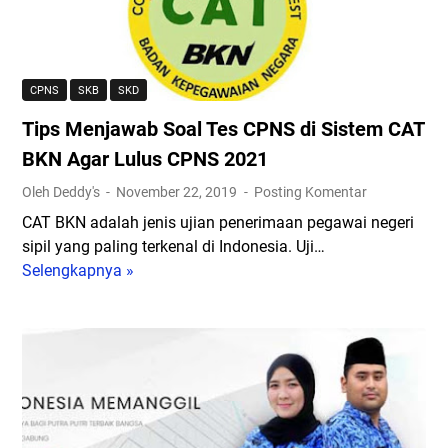
i
a
a
a
n
P
f
d
g
e
t
w
g
n
a
a
CPNS
SKB
SKD
a
e
r
l
Tips Menjawab Soal Tes CPNS di Sistem CAT
7
r
I
P
D
i
n
e
BKN Agar Lulus CPNS 2021
e
m
s
n
Oleh Deddy's
November 22, 2019
Posting Komentar
s
a
t
g
CAT BKN adalah jenis ujian penerimaan pegawai negeri
e
a
a
u
sipil yang paling terkenal di Indonesia. Uji…
m
n
n
m
Selengkapnya »
b
T
C
s
u
e
i
P
i
m
r
p
N
y
a
s
S
a
n
M
2
n
H
e
0
g
a
n
1
B
s
j
9
e
i