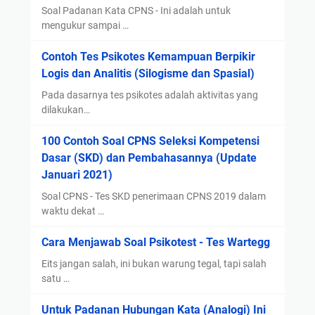
l
o
Soal Padanan Kata CPNS - Ini adalah untuk
e
a
mengukur sampai …
g
l
Contoh Tes Psikotes Kemampuan Berpikir
e
-
Logis dan Analitis (Silogisme dan Spasial)
n
S
s
o
Pada dasarnya tes psikotes adalah aktivitas yang
i
a
dilakukan…
a
l
100 Contoh Soal CPNS Seleksi Kompetensi
U
S
Dasar (SKD) dan Pembahasannya (Update
m
K
Januari 2021)
u
D
m
C
Soal CPNS - Tes SKD penerimaan CPNS 2019 dalam
(
P
waktu dekat …
T
N
Cara Menjawab Soal Psikotest - Tes Wartegg
I
S
U
Eits jangan salah, ini bukan warung tegal, tapi salah
)
satu …
Untuk Padanan Hubungan Kata (Analogi) Ini