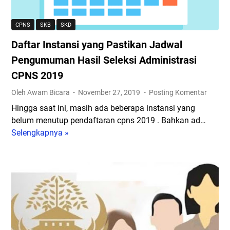
a
a
n
n
CPNS
SKB
SKD
s
d
Daftar Instansi yang Pastikan Jadwal
i
e
y
n
Pengumuman Hasil Seleksi Administrasi
a
g
CPNS 2019
n
a
Oleh Awam Bicara
November 27, 2019
Posting Komentar
g
n
M
P
Hingga saat ini, masih ada beberapa instansi yang
a
e
belum menutup pendaftaran cpns 2019 . Bahkan ad…
s
l
Selengkapnya »
D
i
a
a
h
m
f
B
a
t
u
r
a
k
T
r
a
e
I
P
r
n