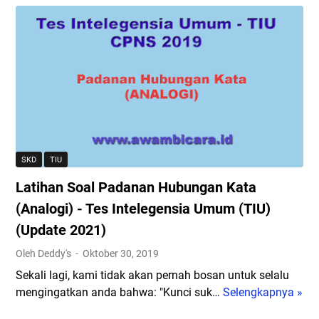
n
e
P
2
t
s
e
1
o
I
r
h
n
a
S
t
t
o
e
u
a
l
r
l
e
a
P
g
n
e
e
M
SKD
TIU
r
n
e
Latihan Soal Padanan Hubungan Kata
s
s
n
a
i
(Analogi) - Tes Intelegensia Umum (TIU)
p
m
a
a
(Update 2021)
a
U
n
Oleh Deddy's
Oktober 30, 2019
a
m
R
n
u
Sekali lagi, kami tidak akan pernah bosan untuk selalu
B
K
m
mengingatkan anda bahwa: "Kunci suk…
Selengkapnya »
T
L
a
S
e
a