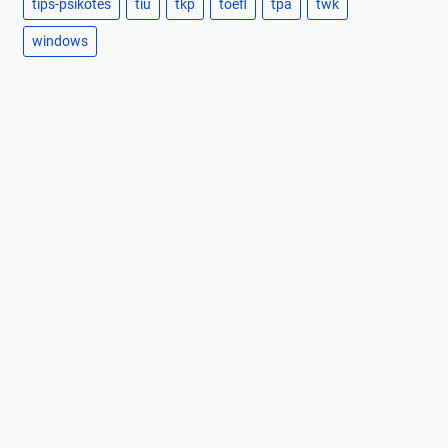
tips-psikotes
tiu
tkp
toefl
tpa
twk
windows