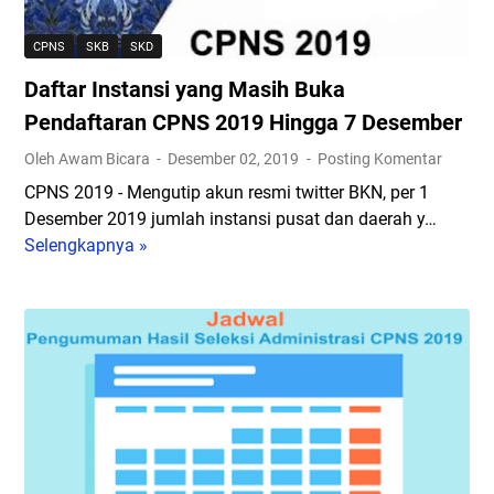
a
n
CPNS
SKB
SKD
s
Daftar Instansi yang Masih Buka
i
d
Pendaftaran CPNS 2019 Hingga 7 Desember
a
Oleh Awam Bicara
Desember 02, 2019
Posting Komentar
n
CPNS 2019 - Mengutip akun resmi twitter BKN, per 1
F
Desember 2019 jumlah instansi pusat dan daerah y…
o
Selengkapnya »
D
r
a
m
f
a
t
s
a
i
r
J
I
a
n
b
s
a
t
t