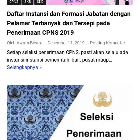
CPNS
SKB
SKD
Daftar Instansi dan Formasi Jabatan dengan
Pelamar Terbanyak dan Tersepi pada
Penerimaan CPNS 2019
Oleh Awam Bicara
Desember 11, 2019
Posting Komentar
Setiap seleksi penerimaan CPNS, pasti akan selalu ada
instansi-instansi pemerintah, baik pusat maup…
Selengkapnya »
D
a
f
t
a
r
I
n
s
t