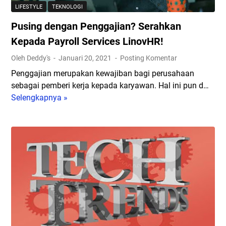
u
o
LIFESTYLE
TEKNOLOGI
b
r
a
Pusing dengan Penggajian? Serahkan
T
h
e
Kepada Payroll Services LinovHR!
D
l
Oleh Deddy's
Januari 20, 2021
Posting Komentar
u
e
n
Penggajian merupakan kewajiban bagi perusahaan
p
i
sebagai pemberi kerja kepada karyawan. Hal ini pun d…
o
a
Selengkapnya »
P
n
u
V
s
i
i
r
n
t
g
u
d
a
e
l
n
u
g
n
a
t