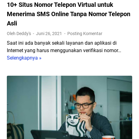
"
10+ Situs Nomor Telepon Virtual untuk
n
C
g
Menerima SMS Online Tanpa Nomor Telepon
l
a
Asli
o
n
s
Oleh Deddy's
Juni 26, 2021
Posting Komentar
5
e
G
Saat ini ada banyak sekali layanan dan aplikasi di
r
y
Internet yang harus menggunakan verifikasi nomor…
t
a
Selengkapnya »
1
o
n
0
R
g
+
e
a
S
a
k
i
l
a
t
i
n
u
t
M
s
y
e
N
"
n
o
g
m