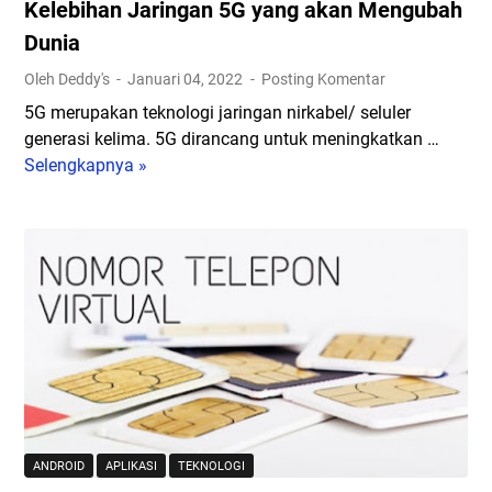
Kelebihan Jaringan 5G yang akan Mengubah
D
B
F
Dunia
a
k
r
Oleh Deddy's
Januari 04, 2022
Posting Komentar
e
u
5G merupakan teknologi jaringan nirkabel/ seluler
J
d
generasi kelima. 5G dirancang untuk meningkatkan …
P
a
Selengkapnya »
K
G
n
e
T
M
l
e
o
e
r
n
b
b
i
i
a
t
h
i
o
a
k
r
n
g
J
a
a
m
r
e
ANDROID
APLIKASI
TEKNOLOGI
i