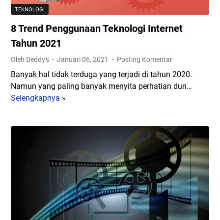
n
u
TEKNOLOGI
P
k
8 Trend Penggunaan Teknologi Internet
e
M
n
e
Tahun 2021
g
n
Oleh Deddy's
Januari 06, 2021
Posting Komentar
g
e
Banyak hal tidak terduga yang terjadi di tahun 2020.
a
r
Namun yang paling banyak menyita perhatian dun…
j
i
Selengkapnya »
8
i
m
T
a
a
r
n
S
e
?
M
n
S
S
d
e
O
P
r
n
e
a
l
n
h
i
g
k
n
g
a
e