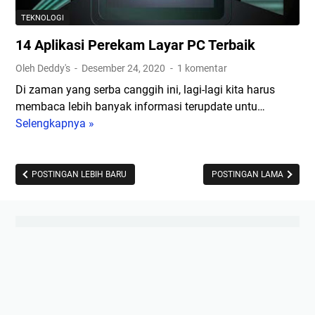
u
n
T
TEKNOLOGI
n
K
a
14 Aplikasi Perekam Layar PC Terbaik
a
e
n
a
p
p
Oleh Deddy's
Desember 24, 2020
1 komentar
n
a
a
Di zaman yang serba canggih ini, lagi-lagi kita harus
T
d
N
membaca lebih banyak informasi terupdate untu…
e
a
o
Selengkapnya »
1
k
P
m
4
n
a
o
A
o
y
r
p
POSTINGAN LEBIH BARU
POSTINGAN LAMA
l
r
T
l
o
o
e
i
g
l
l
k
i
l
e
a
I
S
p
s
n
e
o
i
t
r
n
P
e
v
A
e