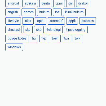
android
aplikasi
berita
cpns
diy
drakor
english
games
hukum
ios
klinik-hukum
lifestyle
loker
opini
otomotif
pppk
psikotes
simulasi
skb
skd
teknologi
tips-blogging
tips-psikotes
tiu
tkp
toefl
tpa
twk
windows