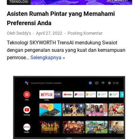
TEKNOLOGI
Asisten Rumah Pintar yang Memahami
Preferensi Anda
Oleh Deddy's
April 27, 2022
Posting Komentar
Teknologi SKYWORTH TrensAI mendukung Swaiot
dengan pengenalan suara yang kuat dan kemampuan
pemrose…
Selengkapnya »
A
s
i
s
t
e
n
R
u
m
a