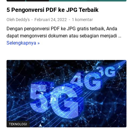
h
P
5 Pengonversi PDF ke JPG Terbaik
M
r
e
e
Oleh Deddy's
Februari 24, 2022
1 komentar
m
f
Dengan pengonversi PDF ke JPG gratis terbaik, Anda
p
e
dapat mengonversi dokumen atau sebagian menjadi …
e
r
Selengkapnya »
5
r
e
P
k
n
e
e
s
n
n
i
g
a
A
o
l
n
n
k
d
v
a
a
e
n
r
T
s
V
i
4
TEKNOLOGI
P
K