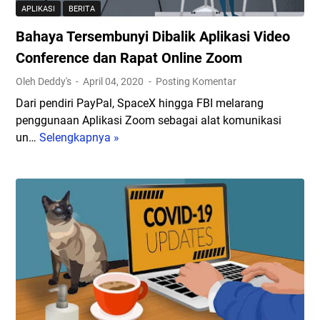
K
APLIKASI
BERITA
a
Bahaya Tersembunyi Dibalik Aplikasi Video
m
e
Conference dan Rapat Online Zoom
r
Oleh Deddy's
April 04, 2020
Posting Komentar
a
Dari pendiri PayPal, SpaceX hingga FBI melarang
P
penggunaan Aplikasi Zoom sebagai alat komunikasi
o
un…
Selengkapnya »
B
n
a
s
h
e
a
l
y
A
a
n
T
d
e
r
r
o
s
i
e
d