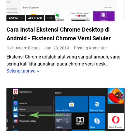
A
a
u
d
n
t
d
j
a
ANDROID
APLIKASI
DIY
o
a
R
Cara Instal Ekstensi Chrome Desktop di
n
n
u
s
Android - Ekstensi Chrome Versi Seluler
g
p
K
a
i
Oleh Awam Bicara
Juni 28, 2019
Posting Komentar
o
n
a
Ekstensi Chrome adalah alat yang sangat ampuh, yang
d
S
h
sering kali kita gunakan pada chrome versi desk…
i
I
Selengkapnya »
C
T
M
a
e
L
r
r
a
a
b
m
I
a
a
n
i
,
s
k
d
t
2
e
a
0
n