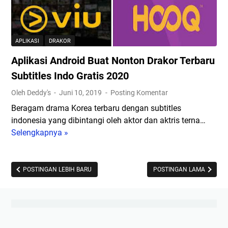
s
G
n
i
a
s
E
m
i
d
b
C
APLIKASI
DRAKOR
i
a
h
Aplikasi Android Buat Nonton Drakor Terbaru
t
r
r
F
d
Subtitles Indo Gratis 2020
o
o
a
m
Oleh Deddy's
Juni 10, 2019
Posting Komentar
t
n
e
Beragam drama Korea terbaru dengan subtitles
o
M
V
indonesia yang dibintangi oleh aktor dan aktris terna…
K
u
e
Selengkapnya »
A
e
s
r
p
k
i
s
l
i
k
i
i
POSTINGAN LEBIH BARU
POSTINGAN LAMA
n
d
S
k
i
e
e
a
a
n
l
s
n
g
u
i
2
a
l