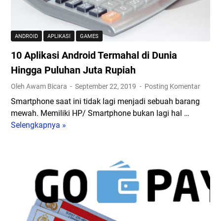
u
L
r
W
s
i
e
F
A
n
e
H
ANDROID
APLIKASI
GAMES
p
k
F
10 Aplikasi Android Termahal di Dunia
l
C
i
i
h
Hingga Puluhan Juta Rupiah
r
k
a
e
Oleh Awam Bicara
September 22, 2019
Posting Komentar
a
t
d
Smartphone saat ini tidak lagi menjadi sebuah barang
s
-
e
mewah. Memiliki HP/ Smartphone bukan lagi hal …
i
V
n
Selengkapnya »
1
-
?
g
0
a
A
a
A
p
t
n
p
l
a
E
l
i
s
m
i
k
i
u
k
a
d
l
a
s
e
a
s