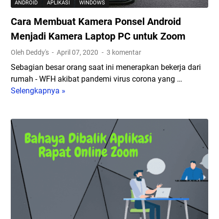
ANDROID
APLIKASI
WINDOWS
Cara Membuat Kamera Ponsel Android
Menjadi Kamera Laptop PC untuk Zoom
Oleh Deddy's
April 07, 2020
3 komentar
Sebagian besar orang saat ini menerapkan bekerja dari
rumah - WFH akibat pandemi virus corona yang …
Selengkapnya »
C
a
r
a
M
e
m
b
u
a
t