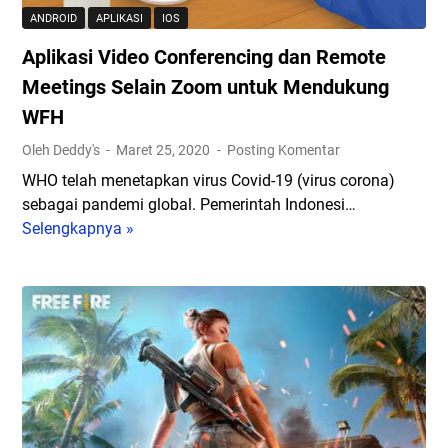
m
M
ANDROID
APLIKASI
IOS
b
e
Aplikasi Video Conferencing dan Remote
u
n
n
j
Meetings Selain Zoom untuk Mendukung
y
a
WFH
i
d
Oleh Deddy's
Maret 25, 2020
Posting Komentar
D
i
i
K
WHO telah menetapkan virus Covid-19 (virus corona)
b
a
sebagai pandemi global. Pemerintah Indonesi…
a
m
Selengkapnya »
A
l
e
p
i
r
l
k
a
i
A
L
k
p
a
a
l
p
s
i
t
i
k
o
V
a
p
i