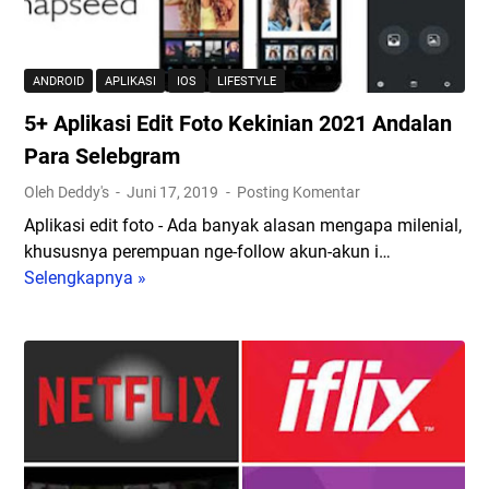
a
t
t
o
V
p
ANDROID
APLIKASI
IOS
LIFESTYLE
i
d
5+ Aplikasi Edit Foto Kekinian 2021 Andalan
d
i
e
A
Para Selebgram
o
n
Oleh Deddy's
Juni 17, 2019
Posting Komentar
Y
d
Aplikasi edit foto - Ada banyak alasan mengapa milenial,
o
r
khususnya perempuan nge-follow akun-akun i…
u
o
Selengkapnya »
5
T
i
+
u
d
A
b
-
p
e
E
l
d
k
i
a
s
k
r
t
a
i
e