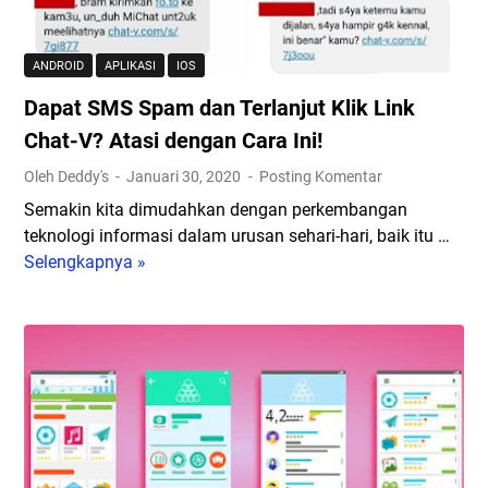
a
s
R
n
i
e
R
M
m
ANDROID
APLIKASI
IOS
a
i
o
Dapat SMS Spam dan Terlanjut Klik Link
p
n
t
a
i
e
Chat-V? Atasi dengan Cara Ini!
t
m
M
Oleh Deddy's
Januari 30, 2020
Posting Komentar
O
u
e
Semakin kita dimudahkan dengan perkembangan
n
m
e
teknologi informasi dalam urusan sehari-hari, baik itu …
l
L
t
Selengkapnya »
i
D
a
i
n
a
p
n
e
p
t
g
Z
a
o
s
o
t
p
S
o
S
u
e
m
M
n
l
S
t
a
S
u
i