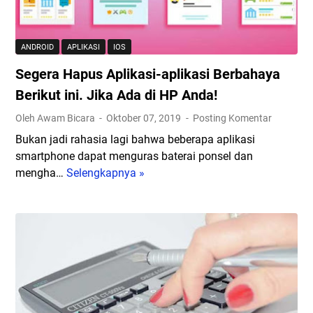
p
k
n
a
M
Z
m
a
o
ANDROID
APLIKASI
IOS
d
i
o
Segera Hapus Aplikasi-aplikasi Berbahaya
a
n
m
n
P
Berikut ini. Jika Ada di HP Anda!
u
T
U
n
Oleh Awam Bicara
Oktober 07, 2019
Posting Komentar
e
B
t
Bukan jadi rahasia lagi bahwa beberapa aplikasi
r
G
u
smartphone dapat menguras baterai ponsel dan
l
M
k
mengha…
Selengkapnya »
S
a
o
M
e
n
b
e
g
j
i
n
e
u
l
d
r
t
e
u
a
K
d
k
H
l
a
u
a
i
n
n
p
k
F
g