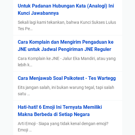
Untuk Padanan Hubungan Kata (Analogi) Ini
s
Kunci Jawabannya
I
n
Sekali lagi kami tekankan, bahwa Kunci Sukses Lulus
d
Tes Pe…
o
Cara Komplain dan Mengirim Pengaduan ke
G
JNE untuk Jadwal Pengiriman JNE Reguler
r
a
Cara Komplain ke JNE - Jalur Eka Mandiri, atau yang
t
lebih k…
i
Cara Menjawab Soal Psikotest - Tes Wartegg
s
2
Eits jangan salah, ini bukan warung tegal, tapi salah
0
satu …
2
Hati-hati! 6 Emoji Ini Ternyata Memiliki
0
Makna Berbeda di Setiap Negara
Arti Emoji - Siapa yang tidak kenal dengan emoji?
Emoji …