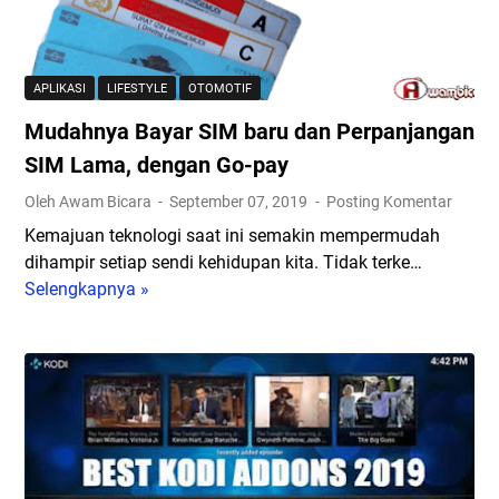
i
n
t
i
B
g
o
A
e
a
r
n
r
n
APLIKASI
LIFESTYLE
OTOMOTIF
d
b
C
Mudahnya Bayar SIM baru dan Perpanjangan
r
a
a
o
h
SIM Lama, dengan Go-pay
r
i
a
a
Oleh Awam Bicara
September 07, 2019
Posting Komentar
d
y
I
Kemajuan teknologi saat ini semakin mempermudah
T
a
n
dihampir setiap sendi kehidupan kita. Tidak terke…
e
B
i
Selengkapnya »
M
r
e
!
u
m
r
d
a
i
a
h
k
h
a
u
n
l
t
y
d
i
a
i
n