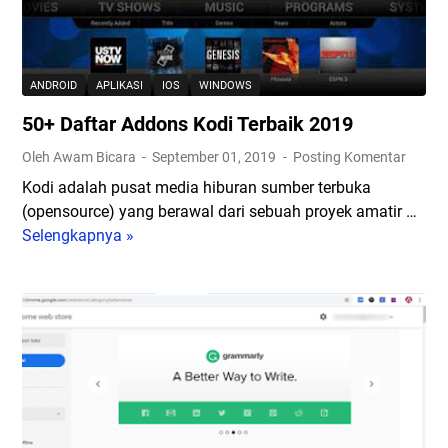
B
D
i
a
u
.
y
n
J
a
i
i
ANDROID
APLIKASI
IOS
WINDOWS
r
a
k
50+ Daftar Addons Kodi Terbaik 2019
S
H
a
I
i
A
Oleh Awam Bicara
September 01, 2019
Posting Komentar
M
n
d
Kodi adalah pusat media hiburan sumber terbuka
b
g
a
(opensource) yang berawal dari sebuah proyek amatir …
a
g
d
Selengkapnya »
5
r
a
i
0
u
P
H
+
d
u
P
D
a
l
A
a
n
u
n
f
P
h
d
t
e
a
a
a
r
n
!
r
p
J