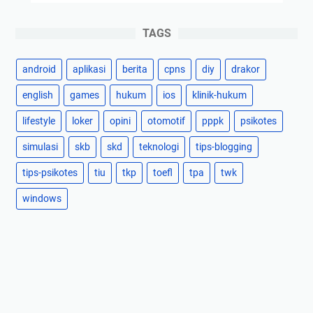
TAGS
android
aplikasi
berita
cpns
diy
drakor
english
games
hukum
ios
klinik-hukum
lifestyle
loker
opini
otomotif
pppk
psikotes
simulasi
skb
skd
teknologi
tips-blogging
tips-psikotes
tiu
tkp
toefl
tpa
twk
windows