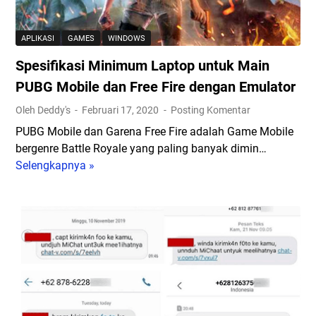
s
P
d
i
C
e
APLIKASI
GAMES
WINDOWS
V
u
o
i
Spesifikasi Minimum Laptop untuk Main
n
C
d
t
o
PUBG Mobile dan Free Fire dengan Emulator
e
u
n
Oleh Deddy's
Februari 17, 2020
Posting Komentar
o
k
f
C
PUBG Mobile dan Garena Free Fire adalah Game Mobile
Z
e
o
bergenre Battle Royale yang paling banyak dimin…
o
r
n
Selengkapnya »
o
S
e
f
m
p
n
e
e
c
r
s
i
e
i
n
n
f
g
c
i
d
e
k
a
d
a
n