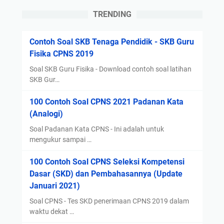
a
g
s
TRENDING
k
r
1
o
a
0
Contoh Soal SKB Tenaga Pendidik - SKB Guru
r
m
Fisika CPNS 2019
T
e
Soal SKB Guru Fisika - Download contoh soal latihan
r
SKB Gur…
b
100 Contoh Soal CPNS 2021 Padanan Kata
a
(Analogi)
r
u
Soal Padanan Kata CPNS - Ini adalah untuk
S
mengukur sampai …
u
100 Contoh Soal CPNS Seleksi Kompetensi
b
Dasar (SKD) dan Pembahasannya (Update
t
Januari 2021)
i
t
Soal CPNS - Tes SKD penerimaan CPNS 2019 dalam
l
waktu dekat …
e