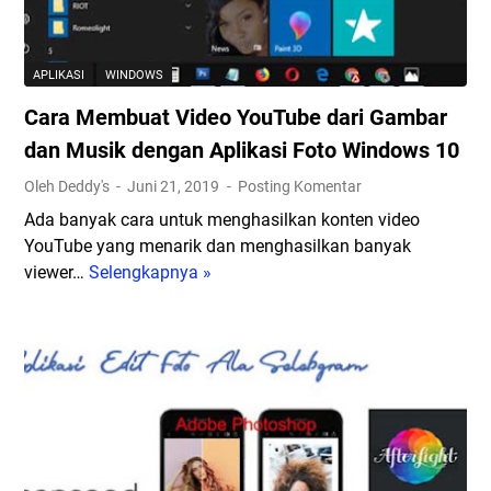
l
1
g
E
9
a
k
n
APLIKASI
WINDOWS
s
G
Cara Membuat Video YouTube dari Gambar
t
o
e
dan Musik dengan Aplikasi Foto Windows 10
-
n
p
Oleh Deddy's
Juni 21, 2019
Posting Komentar
s
a
Ada banyak cara untuk menghasilkan konten video
i
y
YouTube yang menarik dan menghasilkan banyak
C
viewer…
Selengkapnya »
C
h
a
r
r
o
a
m
M
e
e
D
m
e
b
s
u
k