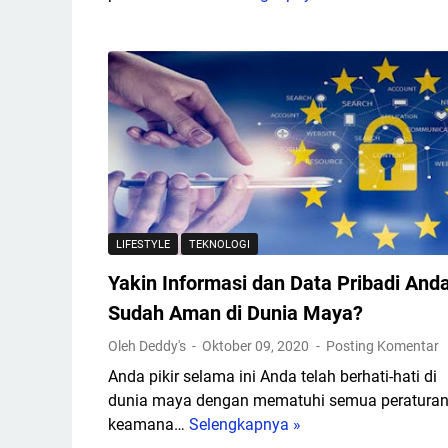
T
r
e
n
d
P
e
n
g
g
LIFESTYLE
TEKNOLOGI
u
Yakin Informasi dan Data Pribadi And
n
a
Sudah Aman di Dunia Maya?
a
Oleh Deddy's
Oktober 09, 2020
Posting Komentar
n
Anda pikir selama ini Anda telah berhati-hati di
T
dunia maya dengan mematuhi semua peratura
e
keamana…
Selengkapnya »
Y
k