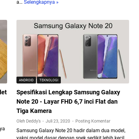
a…
Selengkapnya »
I
r
n
P
i
C
D
T
i
e
a
r
A
b
p
a
l
i
i
k
k
ANDROID
TEKNOLOGI
a
let
Spesifikasi Lengkap Samsung Galaxy
s
i
Note 20 - Layar FHD 6,7 inci Flat dan
y
Tiga Kamera
a
Oleh Deddy's
Juli 23, 2020
Posting Komentar
n
nya
g
Samsung Galaxy Note 20 hadir dalam dua model,
D
yakni model dasar dengan spek sedikit lebih kecil,