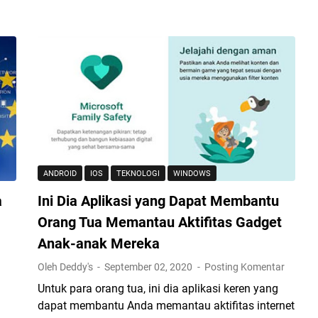
A
p
l
i
k
a
s
i
P
e
ANDROID
IOS
TEKNOLOGI
WINDOWS
r
e
a
Ini Dia Aplikasi yang Dapat Membantu
k
Orang Tua Memantau Aktifitas Gadget
a
Anak-anak Mereka
m
L
Oleh Deddy's
September 02, 2020
Posting Komentar
a
n
Untuk para orang tua, ini dia aplikasi keren yang
y
dapat membantu Anda memantau aktifitas internet
a