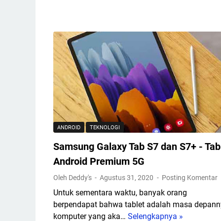
a
n
k
o
i
l
n
o
I
g
n
i
f
I
o
n
r
t
m
e
a
r
ANDROID
TEKNOLOGI
s
n
i
e
Samsung Galaxy Tab S7 dan S7+ - Tab
d
t
Android Premium 5G
a
T
Oleh Deddy's
Agustus 31, 2020
Posting Komentar
n
a
D
h
Untuk sementara waktu, banyak orang
a
u
berpendapat bahwa tablet adalah masa depan
t
n
komputer yang aka…
Selengkapnya »
S