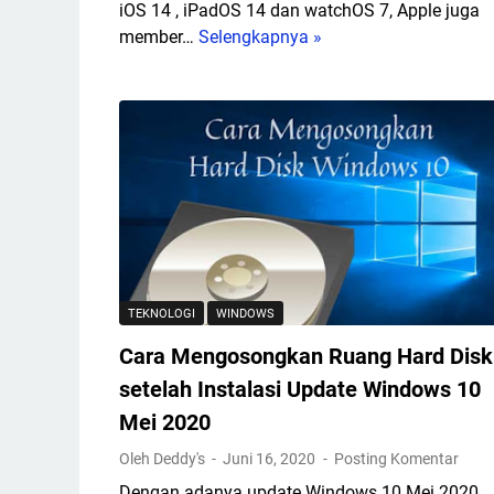
a
iOS 14 , iPadOS 14 dan watchOS 7, Apple juga
a
n
member…
Selengkapnya »
A
n
S
p
d
7
p
i
+
l
D
-
e
u
T
P
n
a
e
i
b
r
a
l
k
M
e
e
a
t
n
y
TEKNOLOGI
WINDOWS
A
a
a
n
Cara Mengosongkan Ruang Hard Disk
l
?
d
k
setelah Instalasi Update Windows 10
r
a
Mei 2020
o
n
i
Oleh Deddy's
Juni 16, 2020
Posting Komentar
m
d
a
Dengan adanya update Windows 10 Mei 2020 ,