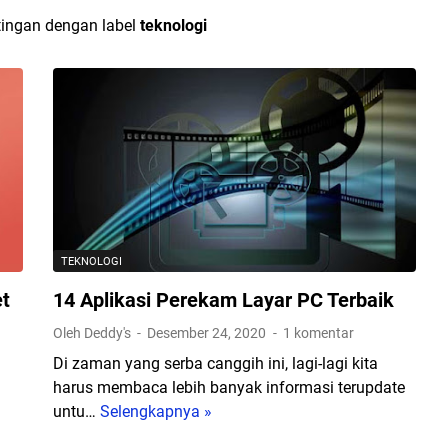
ingan dengan label
teknologi
TEKNOLOGI
et
14 Aplikasi Perekam Layar PC Terbaik
Oleh Deddy's
Desember 24, 2020
1 komentar
Di zaman yang serba canggih ini, lagi-lagi kita
harus membaca lebih banyak informasi terupdate
untu…
Selengkapnya »
1
4