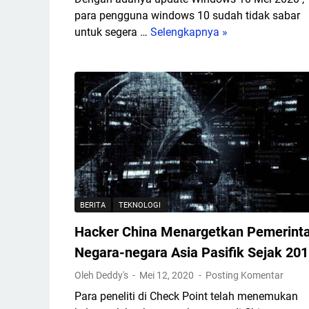
P
c
para pengguna windows 10 sudah tidak sabar
r
O
untuk segera …
Selengkapnya »
C
e
S
a
m
B
r
i
i
a
u
g
M
m
S
e
5
u
n
G
r
g
d
o
e
s
n
o
BERITA
TEKNOLOGI
g
n
a
Hacker China Menargetkan Pemerint
g
n
k
Negara-negara Asia Pasifik Sejak 20
T
a
Oleh Deddy's
Mei 12, 2020
Posting Komentar
a
n
m
Para peneliti di Check Point telah menemukan
R