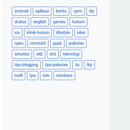
android
aplikasi
berita
cpns
diy
drakor
english
games
hukum
ios
klinik-hukum
lifestyle
loker
opini
otomotif
pppk
psikotes
simulasi
skb
skd
teknologi
tips-blogging
tips-psikotes
tiu
tkp
toefl
tpa
twk
windows