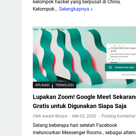
p
kelompok hacker yang berpusat di China.
u
i
Kelompok…
Selengkapnya »
H
a
l
a
n
a
c
g
n
k
H
B
e
a
a
r
r
r
C
d
u
h
D
p
i
i
a
n
s
d
a
k
APLIKASI
TEKNOLOGI
a
M
s
A
Lupakan Zoom! Google Meet Sekaran
e
e
c
n
t
Gratis untuk Digunakan Siapa Saja
a
a
e
Oleh Awam Bicara
Mei 02, 2020
Posting Komentar
r
r
l
a
Selang beberapa hari setelah Facebook
g
a
W
meluncurkan Messenger Rooms , sebagai alterna
e
h