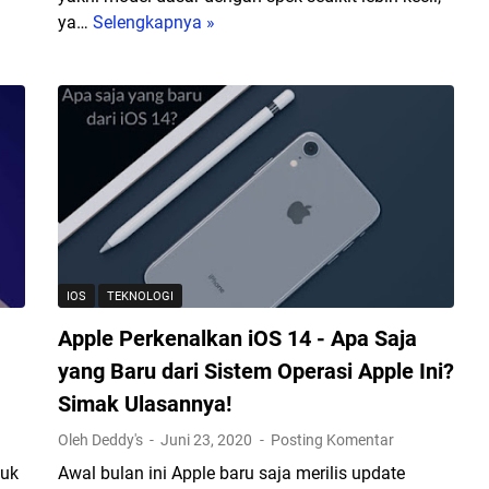
a
ya…
Selengkapnya »
S
p
p
a
e
t
s
M
i
e
f
m
i
b
k
a
a
n
s
t
i
IOS
TEKNOLOGI
u
L
O
Apple Perkenalkan iOS 14 - Apa Saja
e
r
n
yang Baru dari Sistem Operasi Apple Ini?
a
g
Simak Ulasannya!
n
k
g
Oleh Deddy's
Juni 23, 2020
Posting Komentar
a
T
p
tuk
Awal bulan ini Apple baru saja merilis update