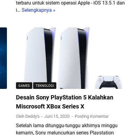
u
S
terbaru untuk sistem operasi Apple - iOS 13.5.1 dan
a
a
i…
Selengkapnya »
A
M
m
p
e
s
p
m
u
l
a
n
e
n
g
P
t
G
e
a
a
r
u
l
k
A
a
e
k
x
n
GAMES
TEKNOLOGI
t
y
a
i
N
Desain Sony PlayStation 5 Kalahkan
l
f
o
k
Miscrosoft XBox Series X
i
t
a
t
Oleh Deddy's
Juni 15, 2020
Posting Komentar
e
n
a
2
Setelah lama ditunggu-tunggu akhirnya minggu
i
s
0
kemarin, Sony meluncurkan series Playstation
O