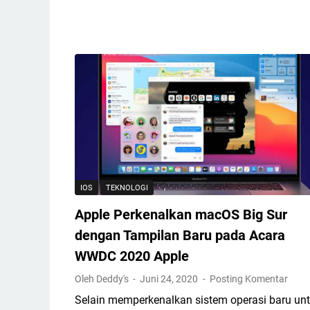
a
2
a
P
0
m
r
2
s
i
1
u
b
n
a
g
d
G
i
a
A
l
n
a
d
x
IOS
TEKNOLOGI
a
y
S
T
Apple Perkenalkan macOS Big Sur
u
a
dengan Tampilan Baru pada Acara
d
b
WWDC 2020 Apple
a
S
h
7
Oleh Deddy's
Juni 24, 2020
Posting Komentar
A
d
Selain memperkenalkan sistem operasi baru un
m